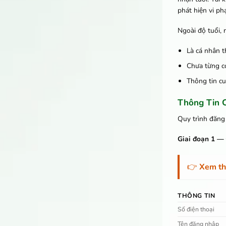
phát hiện vi ph
Ngoài độ tuổi, 
Là cá nhân t
Chưa từng có
Thông tin cu
Thông Tin C
Quy trình đăng 
Giai đoạn 1 — 
👉
Xem t
THÔNG TIN
Số điện thoại
Tên đăng nhập