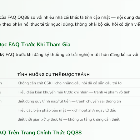
 của FAQ QQ88 so với nhiều nhà cái khác là tính cập nhật — nội dung đư
 theo phản hồi thực tế từ người dùng, không phải bộ câu hỏi cố định viế
 Đọc FAQ Trước Khi Tham Gia
 kỹ FAQ trước khi đăng ký thường có trải nghiệm tốt hơn đáng kể so với
TÌNH HUỐNG CỤ THỂ ĐƯỢC TRÁNH
an
Không cần chờ CSKH cho những câu hỏi đã có sẵn câu trả lời
g
Hiểu điều kiện khuyến mãi trước khi nhận — tránh vi phạm vô tình
h
Biết đúng quy trình nạp/rút tiền — tránh chuyển sai thông tin
Hiểu các biện pháp bảo mật — kích hoạt 2FA ngay từ đầu
Biết thời gian xử lý thực tế — không lo lắng không cần thiết
AQ Trên Trang Chính Thức QQ88