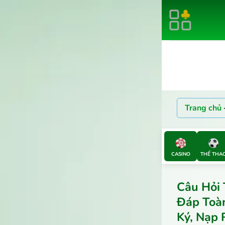
Chuyển
đến
nội
dung
Trang chủ
CASINO
THỂ THA
Câu Hỏi
Đáp Toà
Ký, Nạp 