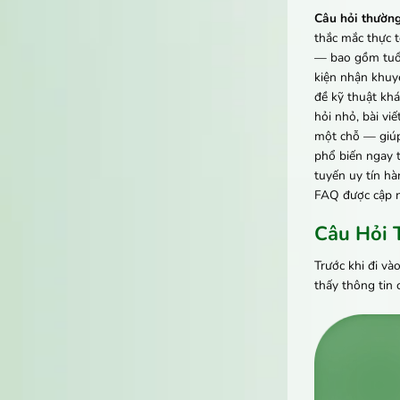
Câu hỏi thườn
thắc mắc thực t
— bao gồm tuổi 
kiện nhận khuyế
đề kỹ thuật khá
hỏi nhỏ, bài viế
một chỗ — giúp 
phổ biến ngay 
tuyến uy tín hà
FAQ được cập nh
Câu Hỏi 
Trước khi đi và
thấy thông tin 