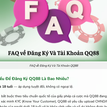
FAQ về Đăng Ký Và Tài Khoản QQ88
iểu Để Đăng Ký QQ88 Là Bao Nhiêu?
à 18 tuổi
— áp dụng tuyệt đối, không có ngoại lệ.
h bắt buộc theo tiêu chuẩn quốc tế của giấy phép cá cược mà QQ88 đang
nh xác minh KYC (Know Your Customer), QQ88 sẽ yêu cầu upload CMND
khoản của người dưới 18 tuổi sẽ bị khóa vĩnh viễn và số dư không được h