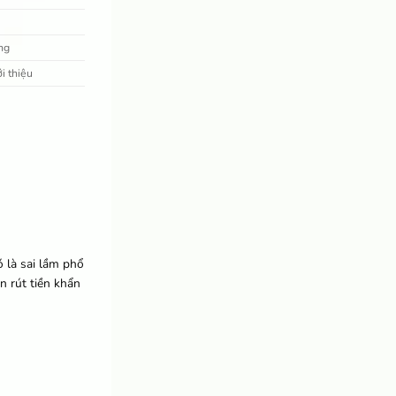
ng
i thiệu
 là sai lầm phổ
n rút tiền khẩn