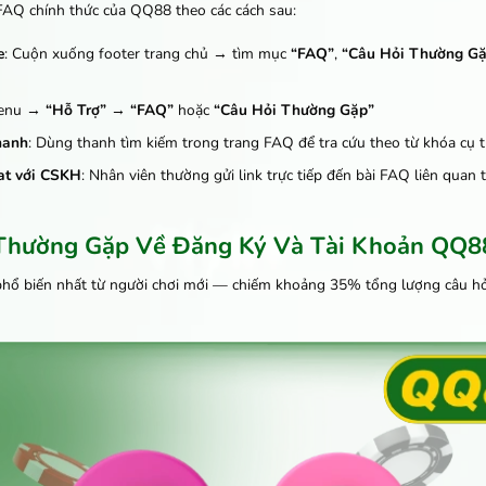
FAQ chính thức của QQ88 theo các cách sau:
e
: Cuộn xuống footer trang chủ → tìm mục
“FAQ”
,
“Câu Hỏi Thường G
Menu →
“Hỗ Trợ”
→
“FAQ”
hoặc
“Câu Hỏi Thường Gặp”
hanh
: Dùng thanh tìm kiếm trong trang FAQ để tra cứu theo từ khóa cụ 
at với CSKH
: Nhân viên thường gửi link trực tiếp đến bài FAQ liên quan th
Thường Gặp Về Đăng Ký Và Tài Khoản QQ8
hổ biến nhất từ người chơi mới — chiếm khoảng 35% tổng lượng câu h