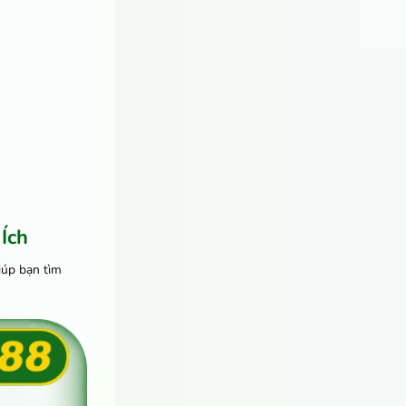
Ích
iúp bạn tìm