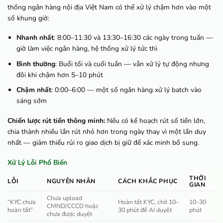
thống ngân hàng nội địa Việt Nam có thể xử lý chậm hơn vào một
số khung giờ:
Nhanh nhất
: 8:00–11:30 và 13:30–16:30 các ngày trong tuần —
giờ làm việc ngân hàng, hệ thống xử lý tức thì
Bình thường
: Buổi tối và cuối tuần — vẫn xử lý tự động nhưng
đôi khi chậm hơn 5–10 phút
Chậm nhất
: 0:00–6:00 — một số ngân hàng xử lý batch vào
sáng sớm
Chiến lược rút tiền thông minh:
Nếu có kế hoạch rút số tiền lớn,
chia thành nhiều lần rút nhỏ hơn trong ngày thay vì một lần duy
nhất — giảm thiểu rủi ro giao dịch bị giữ để xác minh bổ sung.
Xử Lý Lỗi Phổ Biến
THỜI
LỖI
NGUYÊN NHÂN
CÁCH KHẮC PHỤC
GIAN
Chưa upload
“KYC chưa
Hoàn tất KYC, chờ 10–
10–30
CMND/CCCD hoặc
hoàn tất”
30 phút để AI duyệt
phút
chưa được duyệt