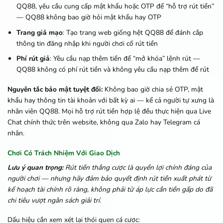
QQ88, yêu cầu cung cấp mật khẩu hoặc OTP để “hỗ trợ rút tiền”
— QQ88 không bao giờ hỏi mật khẩu hay OTP
Trang giả mạo
: Tạo trang web giống hệt QQ88 để đánh cắp
thông tin đăng nhập khi người chơi cố rút tiền
Phí rút giả
: Yêu cầu nạp thêm tiền để “mở khóa” lệnh rút —
QQ88 không có phí rút tiền và không yêu cầu nạp thêm để rút
Nguyên tắc bảo mật tuyệt đối:
Không bao giờ chia sẻ OTP, mật
khẩu hay thông tin tài khoản với bất kỳ ai — kể cả người tự xưng là
nhân viên QQ88. Mọi hỗ trợ rút tiền hợp lệ đều thực hiện qua Live
Chat chính thức trên website, không qua Zalo hay Telegram cá
nhân.
Chơi Có Trách Nhiệm Với Giao Dịch
Lưu ý quan trọng:
Rút tiền thắng cược là quyền lợi chính đáng của
người chơi — nhưng hãy đảm bảo quyết định rút tiền xuất phát từ
kế hoạch tài chính rõ ràng, không phải từ áp lực cần tiền gấp do đã
chi tiêu vượt ngân sách giải trí.
Dấu hiệu cần xem xét lại thói quen cá cược: