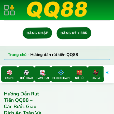
Chuyển
đến
nội
dung
ĐĂNG KÝ + 88K
ĐĂNG NHẬP
Trang chủ
-
Hướng dẫn rút tiền QQ88
CASINO
THỂ THAO
GAME BÀI
BLOCKCHAIN
NỔ HŨ
ĐÁ GÀ
E-SP
Hướng Dẫn Rút
Tiền QQ88 –
Các Bước Giao
Dịch An Toàn Và