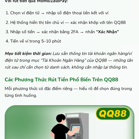
Với rút tiền qua Momo/ZaloPay:
Chọn ví điện tử → nhập số điện thoại liên kết với ví
Hệ thống hiển thị tên chủ ví — xác nhận khớp với tên QQ88
Nhập số tiền → xác nhận bằng 2FA → nhấn
“Xác Nhận”
Tiền về ví trong 5–10 phút
Mẹo tiết kiệm thời gian:
Lưu sẵn thông tin tài khoản ngân hàng/ví
điện tử trong mục “Tài Khoản Ngân Hàng” của QQ88 — những lần
rút sau chỉ cần chọn từ danh sách, không cần nhập lại thông tin.
Các Phương Thức Rút Tiền Phổ Biến Trên QQ88
Mỗi phương thức có đặc điểm riêng — hiểu rõ để chọn đúng trong
từng tình huống.