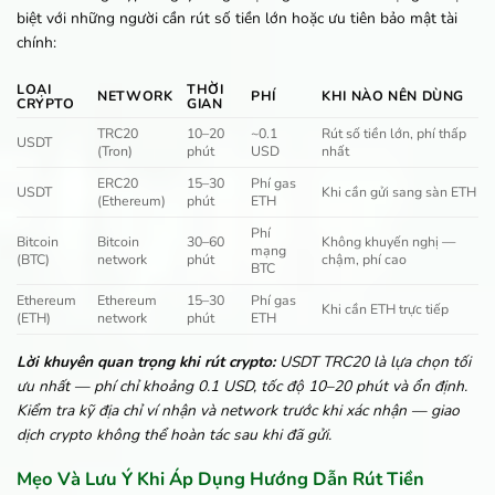
biệt với những người cần rút số tiền lớn hoặc ưu tiên bảo mật tài
chính:
LOẠI
THỜI
NETWORK
PHÍ
KHI NÀO NÊN DÙNG
CRYPTO
GIAN
TRC20
10–20
~0.1
Rút số tiền lớn, phí thấp
USDT
(Tron)
phút
USD
nhất
ERC20
15–30
Phí gas
USDT
Khi cần gửi sang sàn ETH
(Ethereum)
phút
ETH
Phí
Bitcoin
Bitcoin
30–60
Không khuyến nghị —
mạng
(BTC)
network
phút
chậm, phí cao
BTC
Ethereum
Ethereum
15–30
Phí gas
Khi cần ETH trực tiếp
(ETH)
network
phút
ETH
Lời khuyên quan trọng khi rút crypto:
USDT TRC20 là lựa chọn tối
ưu nhất — phí chỉ khoảng 0.1 USD, tốc độ 10–20 phút và ổn định.
Kiểm tra kỹ địa chỉ ví nhận và network trước khi xác nhận — giao
dịch crypto không thể hoàn tác sau khi đã gửi.
Mẹo Và Lưu Ý Khi Áp Dụng Hướng Dẫn Rút Tiền