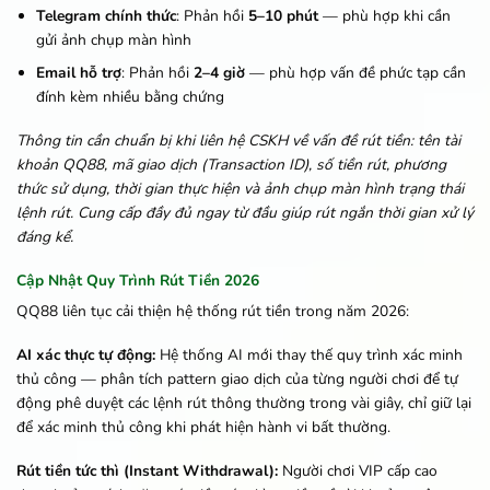
Telegram chính thức
: Phản hồi
5–10 phút
— phù hợp khi cần
gửi ảnh chụp màn hình
Email hỗ trợ
: Phản hồi
2–4 giờ
— phù hợp vấn đề phức tạp cần
đính kèm nhiều bằng chứng
Thông tin cần chuẩn bị khi liên hệ CSKH về vấn đề rút tiền: tên tài
khoản QQ88, mã giao dịch (Transaction ID), số tiền rút, phương
thức sử dụng, thời gian thực hiện và ảnh chụp màn hình trạng thái
lệnh rút. Cung cấp đầy đủ ngay từ đầu giúp rút ngắn thời gian xử lý
đáng kể.
Cập Nhật Quy Trình Rút Tiền 2026
QQ88 liên tục cải thiện hệ thống rút tiền trong năm 2026:
AI xác thực tự động:
Hệ thống AI mới thay thế quy trình xác minh
thủ công — phân tích pattern giao dịch của từng người chơi để tự
động phê duyệt các lệnh rút thông thường trong vài giây, chỉ giữ lại
để xác minh thủ công khi phát hiện hành vi bất thường.
Rút tiền tức thì (Instant Withdrawal):
Người chơi VIP cấp cao