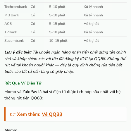
Techcombank
Có
5–10 phút
Xử lý nhanh
MB Bank
Có
5–10 phút
Xử lý nhanh
ACB
Có
5–15 phút
Hỗ trợ tốt
TPBank
Có
5–10 phút
Xử lý nhanh
Sacombank
Có
10–15 phút
Hỗ trợ tốt
Lưu ý đặc biệt:
Tài khoản ngân hàng nhận tiền phải đứng tên chính
chủ và khớp chính xác với tên đã đăng ký KYC tại QQ88. Không thể
rút về tài khoản người khác — đây là quy định chống rửa tiền bắt
buộc của tất cả nền tảng có giấy phép.
Rút Qua Ví Điện Tử
Momo và ZaloPay là hai ví điện tử được tích hợp sâu nhất với hệ
thống rút tiền QQ88:
👉
Xem thêm:
Về QQ88
Momo: