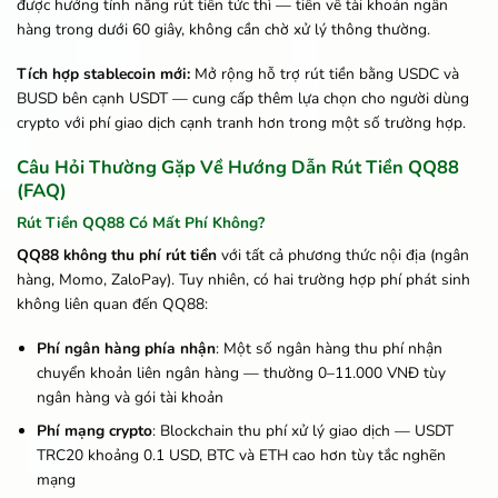
được hưởng tính năng rút tiền tức thì — tiền về tài khoản ngân
hàng trong dưới 60 giây, không cần chờ xử lý thông thường.
Tích hợp stablecoin mới:
Mở rộng hỗ trợ rút tiền bằng USDC và
BUSD bên cạnh USDT — cung cấp thêm lựa chọn cho người dùng
crypto với phí giao dịch cạnh tranh hơn trong một số trường hợp.
Câu Hỏi Thường Gặp Về Hướng Dẫn Rút Tiền QQ88
(FAQ)
Rút Tiền QQ88 Có Mất Phí Không?
QQ88 không thu phí rút tiền
với tất cả phương thức nội địa (ngân
hàng, Momo, ZaloPay). Tuy nhiên, có hai trường hợp phí phát sinh
không liên quan đến QQ88:
Phí ngân hàng phía nhận
: Một số ngân hàng thu phí nhận
chuyển khoản liên ngân hàng — thường 0–11.000 VNĐ tùy
ngân hàng và gói tài khoản
Phí mạng crypto
: Blockchain thu phí xử lý giao dịch — USDT
TRC20 khoảng 0.1 USD, BTC và ETH cao hơn tùy tắc nghẽn
mạng