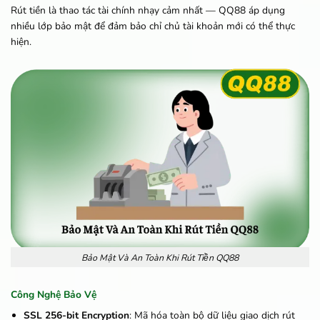
Rút tiền là thao tác tài chính nhạy cảm nhất — QQ88 áp dụng
nhiều lớp bảo mật để đảm bảo chỉ chủ tài khoản mới có thể thực
hiện.
Bảo Mật Và An Toàn Khi Rút Tiền QQ88
Công Nghệ Bảo Vệ
SSL 256-bit Encryption
: Mã hóa toàn bộ dữ liệu giao dịch rút