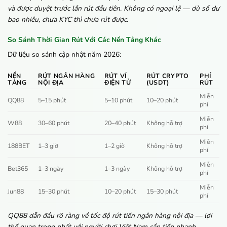
và được duyệt trước lần rút đầu tiên. Không có ngoại lệ — dù số dư
bao nhiêu, chưa KYC thì chưa rút được.
So Sánh Thời Gian Rút Với Các Nền Tảng Khác
Dữ liệu so sánh cập nhật năm 2026:
NỀN
RÚT NGÂN HÀNG
RÚT VÍ
RÚT CRYPTO
PHÍ
TẢNG
NỘI ĐỊA
ĐIỆN TỬ
(USDT)
RÚT
Miễn
QQ88
5–15 phút
5–10 phút
10–20 phút
phí
Miễn
W88
30–60 phút
20–40 phút
Không hỗ trợ
phí
Miễn
188BET
1–3 giờ
1–2 giờ
Không hỗ trợ
phí
Miễn
Bet365
1–3 ngày
1–3 ngày
Không hỗ trợ
phí
Miễn
Jun88
15–30 phút
10–20 phút
15–30 phút
phí
QQ88 dẫn đầu rõ ràng về tốc độ rút tiền ngân hàng nội địa — lợi
thế quan trọng nhất với người chơi Việt Nam cần tiền nhanh.