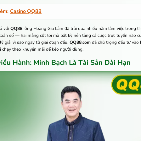
hêm:
Casino QQ88
bó với
QQ88
, ông Hoàng Gia Lâm đã trải qua nhiều năm làm việc trong l
oán số — hai mảng cốt lõi mà bất kỳ nền tảng cá cược trực tuyến nào c
lý giải vì sao ngay từ giai đoạn đầu,
QQ88.com
đã chú trọng đầu tư vào 
hỉ chạy theo khuyến mãi để kéo người dùng.
Điều Hành: Minh Bạch Là Tài Sản Dài Hạn