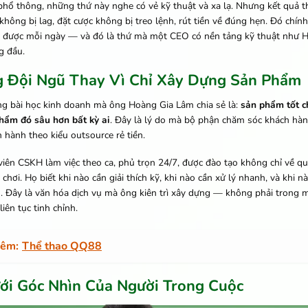
phổ thông, những thứ này nghe có vẻ kỹ thuật và xa lạ. Nhưng kết quả thự
hông bị lag, đặt cược không bị treo lệnh, rút tiền về đúng hẹn. Đó chính
được mỗi ngày — và đó là thứ mà một CEO có nền tảng kỹ thuật như 
g đầu.
 Đội Ngũ Thay Vì Chỉ Xây Dựng Sản Phẩm
g bài học kinh doanh mà ông Hoàng Gia Lâm chia sẻ là:
sản phẩm tốt c
hẩm đó sâu hơn bất kỳ ai
. Đây là lý do mà bộ phận chăm sóc khách h
hành theo kiểu outsource rẻ tiền.
iên CSKH làm việc theo ca, phủ trọn 24/7, được đào tạo không chỉ về qu
 chơi. Họ biết khi nào cần giải thích kỹ, khi nào cần xử lý nhanh, và khi n
n. Đây là văn hóa dịch vụ mà ông kiên trì xây dựng — không phải trong 
iên tục tinh chỉnh.
hêm:
Thể thao QQ88
i Góc Nhìn Của Người Trong Cuộc