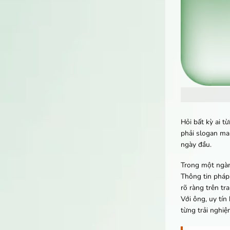
Hỏi bất kỳ ai từ
phải slogan ma
ngày đầu.
Trong một ngàn
Thông tin pháp 
rõ ràng trên tr
Với ông, uy tí
từng trải nghiệ