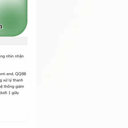
ông nhìn nhận
front-end, QQ88
g xử lý thanh
hệ thống giám
dưới 1 giây