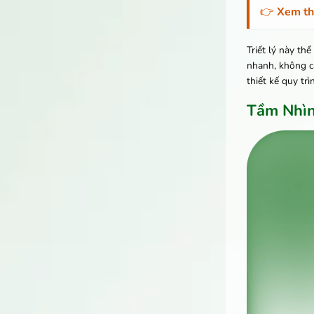
👉
Xem t
Triết lý này th
nhanh, không c
thiết kế quy tr
Tầm Nhìn