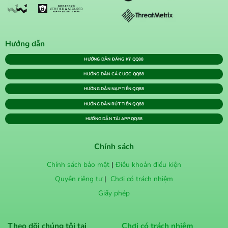
Hướng dẫn
HƯỚNG DẪN ĐĂNG KÝ QQ88
HƯỚNG DẪN CÁ CƯỢC QQ88
HƯỚNG DẪN NẠP TIỀN QQ88
HƯỚNG DẪN RÚT TIỀN QQ88
HƯỚNG DẪN TẢI APP QQ88
Chính sách
Chính sách bảo mật
|
Điều khoản điều kiện
Quyền riêng tư
|
Chơi có trách nhiệm
Giấy phép
Theo dõi chúng tôi tại
Chơi có trách nhiệm