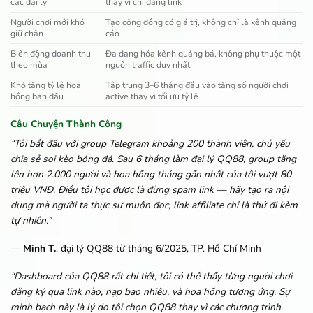
các đại lý
thay vì chỉ đăng link
Người chơi mới khó
Tạo cộng đồng có giá trị, không chỉ là kênh quảng
giữ chân
cáo
Biến động doanh thu
Đa dạng hóa kênh quảng bá, không phụ thuộc một
theo mùa
nguồn traffic duy nhất
Khó tăng tỷ lệ hoa
Tập trung 3–6 tháng đầu vào tăng số người chơi
hồng ban đầu
active thay vì tối ưu tỷ lệ
Câu Chuyện Thành Công
“Tôi bắt đầu với group Telegram khoảng 200 thành viên, chủ yếu
chia sẻ soi kèo bóng đá. Sau 6 tháng làm đại lý QQ88, group tăng
lên hơn 2.000 người và hoa hồng tháng gần nhất của tôi vượt 80
triệu VNĐ. Điều tôi học được là đừng spam link — hãy tạo ra nội
dung mà người ta thực sự muốn đọc, link affiliate chỉ là thứ đi kèm
tự nhiên.”
—
Minh T.
, đại lý QQ88 từ tháng 6/2025, TP. Hồ Chí Minh
“Dashboard của QQ88 rất chi tiết, tôi có thể thấy từng người chơi
đăng ký qua link nào, nạp bao nhiêu, và hoa hồng tương ứng. Sự
minh bạch này là lý do tôi chọn QQ88 thay vì các chương trình