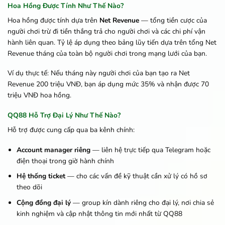
Hoa Hồng Được Tính Như Thế Nào?
Hoa hồng được tính dựa trên
Net Revenue
— tổng tiền cược của
người chơi trừ đi tiền thắng trả cho người chơi và các chi phí vận
hành liên quan. Tỷ lệ áp dụng theo bảng lũy tiến dựa trên tổng Net
Revenue tháng của toàn bộ người chơi trong mạng lưới của bạn.
Ví dụ thực tế: Nếu tháng này người chơi của bạn tạo ra Net
Revenue 200 triệu VNĐ, bạn áp dụng mức 35% và nhận được 70
triệu VNĐ hoa hồng.
QQ88 Hỗ Trợ Đại Lý Như Thế Nào?
Hỗ trợ được cung cấp qua ba kênh chính:
Account manager riêng
— liên hệ trực tiếp qua Telegram hoặc
điện thoại trong giờ hành chính
Hệ thống ticket
— cho các vấn đề kỹ thuật cần xử lý có hồ sơ
theo dõi
Cộng đồng đại lý
— group kín dành riêng cho đại lý, nơi chia sẻ
kinh nghiệm và cập nhật thông tin mới nhất từ QQ88