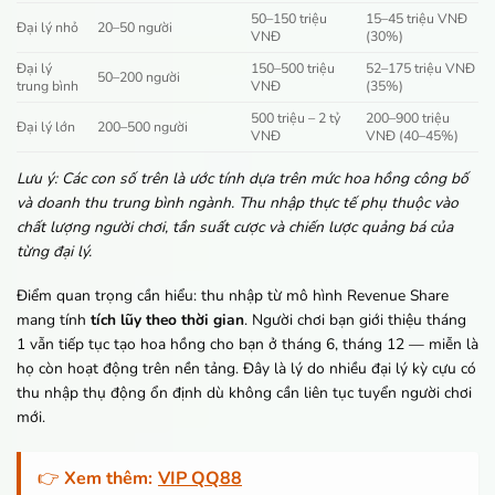
50–150 triệu
15–45 triệu VNĐ
Đại lý nhỏ
20–50 người
VNĐ
(30%)
Đại lý
150–500 triệu
52–175 triệu VNĐ
50–200 người
trung bình
VNĐ
(35%)
500 triệu – 2 tỷ
200–900 triệu
Đại lý lớn
200–500 người
VNĐ
VNĐ (40–45%)
Lưu ý: Các con số trên là ước tính dựa trên mức hoa hồng công bố
và doanh thu trung bình ngành. Thu nhập thực tế phụ thuộc vào
chất lượng người chơi, tần suất cược và chiến lược quảng bá của
từng đại lý.
Điểm quan trọng cần hiểu: thu nhập từ mô hình Revenue Share
mang tính
tích lũy theo thời gian
. Người chơi bạn giới thiệu tháng
1 vẫn tiếp tục tạo hoa hồng cho bạn ở tháng 6, tháng 12 — miễn là
họ còn hoạt động trên nền tảng. Đây là lý do nhiều đại lý kỳ cựu có
thu nhập thụ động ổn định dù không cần liên tục tuyển người chơi
mới.
👉
Xem thêm:
VIP QQ88