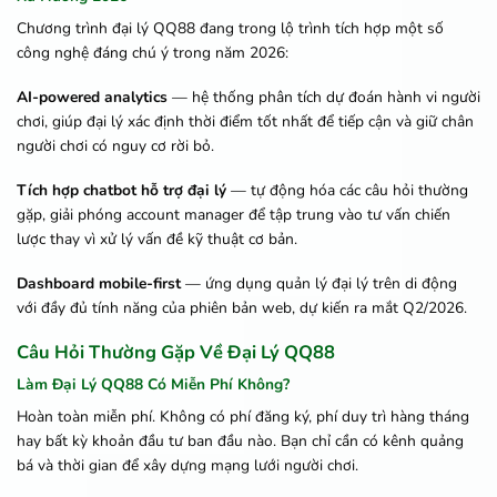
Chương trình đại lý QQ88 đang trong lộ trình tích hợp một số
công nghệ đáng chú ý trong năm 2026:
AI-powered analytics
— hệ thống phân tích dự đoán hành vi người
chơi, giúp đại lý xác định thời điểm tốt nhất để tiếp cận và giữ chân
người chơi có nguy cơ rời bỏ.
Tích hợp chatbot hỗ trợ đại lý
— tự động hóa các câu hỏi thường
gặp, giải phóng account manager để tập trung vào tư vấn chiến
lược thay vì xử lý vấn đề kỹ thuật cơ bản.
Dashboard mobile-first
— ứng dụng quản lý đại lý trên di động
với đầy đủ tính năng của phiên bản web, dự kiến ra mắt Q2/2026.
Câu Hỏi Thường Gặp Về Đại Lý QQ88
Làm Đại Lý QQ88 Có Miễn Phí Không?
Hoàn toàn miễn phí. Không có phí đăng ký, phí duy trì hàng tháng
hay bất kỳ khoản đầu tư ban đầu nào. Bạn chỉ cần có kênh quảng
bá và thời gian để xây dựng mạng lưới người chơi.