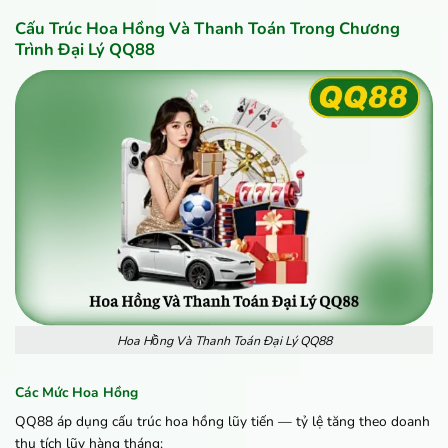
Cấu Trúc Hoa Hồng Và Thanh Toán Trong Chương
Trình Đại Lý QQ88
Hoa Hồng Và Thanh Toán Đại Lý QQ88
Các Mức Hoa Hồng
QQ88 áp dụng cấu trúc hoa hồng lũy tiến — tỷ lệ tăng theo doanh
thu tích lũy hàng tháng: