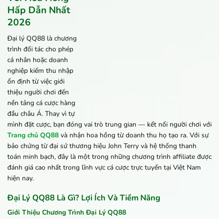
Hấp Dẫn Nhất
2026
Đại lý QQ88 là chương
trình đối tác cho phép
cá nhân hoặc doanh
nghiệp kiếm thu nhập
ổn định từ việc giới
thiệu người chơi đến
nền tảng cá cược hàng
đầu châu Á. Thay vì tự
mình đặt cược, bạn đóng vai trò trung gian — kết nối người chơi với
Trang chủ QQ88
và nhận hoa hồng từ doanh thu họ tạo ra. Với sự
bảo chứng từ đại sứ thương hiệu John Terry và hệ thống thanh
toán minh bạch, đây là một trong những chương trình affiliate được
đánh giá cao nhất trong lĩnh vực cá cược trực tuyến tại Việt Nam
hiện nay.
Đại Lý QQ88 Là Gì? Lợi Ích Và Tiềm Năng
Giới Thiệu Chương Trình Đại Lý QQ88