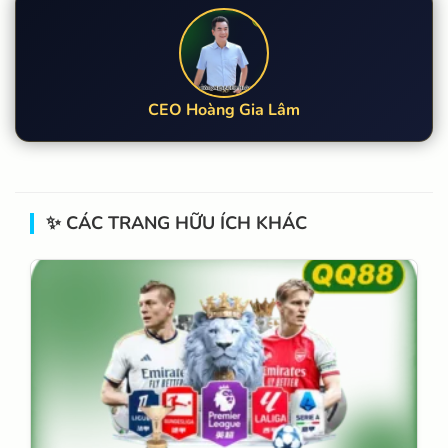
CEO Hoàng Gia Lâm
✨ CÁC TRANG HỮU ÍCH KHÁC