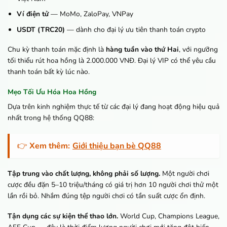
Ví điện tử
— MoMo, ZaloPay, VNPay
USDT (TRC20)
— dành cho đại lý ưu tiên thanh toán crypto
Chu kỳ thanh toán mặc định là
hàng tuần vào thứ Hai
, với ngưỡng
tối thiểu rút hoa hồng là 2.000.000 VNĐ. Đại lý VIP có thể yêu cầu
thanh toán bất kỳ lúc nào.
Mẹo Tối Ưu Hóa Hoa Hồng
Dựa trên kinh nghiệm thực tế từ các đại lý đang hoạt động hiệu quả
nhất trong hệ thống QQ88:
👉
Xem thêm:
Giới thiệu bạn bè QQ88
Tập trung vào chất lượng, không phải số lượng.
Một người chơi
cược đều đặn 5–10 triệu/tháng có giá trị hơn 10 người chơi thử một
lần rồi bỏ. Nhắm đúng tệp người chơi có tần suất cược ổn định.
Tận dụng các sự kiện thể thao lớn.
World Cup, Champions League,