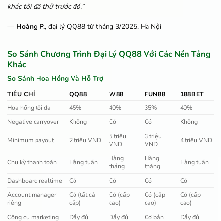
khác tôi đã thử trước đó.”
—
Hoàng P.
, đại lý QQ88 từ tháng 3/2025, Hà Nội
So Sánh Chương Trình Đại Lý QQ88 Với Các Nền Tảng
Khác
So Sánh Hoa Hồng Và Hỗ Trợ
TIÊU CHÍ
QQ88
W88
FUN88
188BET
Hoa hồng tối đa
45%
40%
35%
40%
Negative carryover
Không
Có
Có
Không
5 triệu
3 triệu
Minimum payout
2 triệu VNĐ
4 triệu VNĐ
VNĐ
VNĐ
Hàng
Hàng
Chu kỳ thanh toán
Hàng tuần
Hàng tuần
tháng
tháng
Dashboard realtime
Có
Có
Có
Có
Account manager
Có (tất cả
Có (cấp
Có (cấp
Có (cấp
riêng
cấp)
cao)
cao)
cao)
Công cụ marketing
Đầy đủ
Đầy đủ
Cơ bản
Đầy đủ