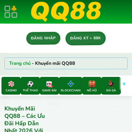
Chuyển
đến
nội
dung
ĐĂNG KÝ + 88K
ĐĂNG NHẬP
Trang chủ
-
Khuyến mãi QQ88
CASINO
THỂ THAO
GAME BÀI
BLOCKCHAIN
NỔ HŨ
ĐÁ GÀ
E-SP
Khuyến Mãi
QQ88 – Các Ưu
Đãi Hấp Dẫn
Nhất 2026 Với