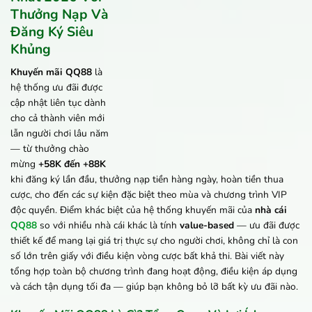
Thưởng Nạp Và
Đăng Ký Siêu
Khủng
Khuyến mãi QQ88
là
hệ thống ưu đãi được
cập nhật liên tục dành
cho cả thành viên mới
lẫn người chơi lâu năm
— từ thưởng chào
mừng
+58K đến +88K
khi đăng ký lần đầu, thưởng nạp tiền hàng ngày, hoàn tiền thua
cược, cho đến các sự kiện đặc biệt theo mùa và chương trình VIP
độc quyền. Điểm khác biệt của hệ thống khuyến mãi của
nhà cái
QQ88
so với nhiều nhà cái khác là tính
value-based
— ưu đãi được
thiết kế để mang lại giá trị thực sự cho người chơi, không chỉ là con
số lớn trên giấy với điều kiện vòng cược bất khả thi. Bài viết này
tổng hợp toàn bộ chương trình đang hoạt động, điều kiện áp dụng
và cách tận dụng tối đa — giúp bạn không bỏ lỡ bất kỳ ưu đãi nào.