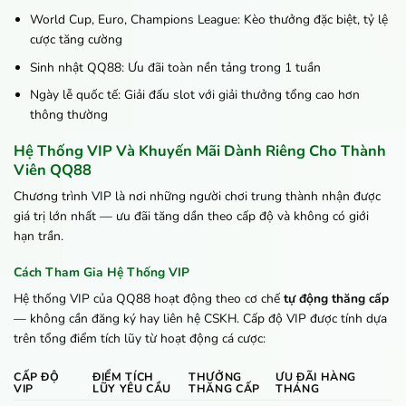
World Cup, Euro, Champions League: Kèo thưởng đặc biệt, tỷ lệ
cược tăng cường
Sinh nhật QQ88: Ưu đãi toàn nền tảng trong 1 tuần
Ngày lễ quốc tế: Giải đấu slot với giải thưởng tổng cao hơn
thông thường
Hệ Thống VIP Và Khuyến Mãi Dành Riêng Cho Thành
Viên QQ88
Chương trình VIP là nơi những người chơi trung thành nhận được
giá trị lớn nhất — ưu đãi tăng dần theo cấp độ và không có giới
hạn trần.
Cách Tham Gia Hệ Thống VIP
Hệ thống VIP của QQ88 hoạt động theo cơ chế
tự động thăng cấp
— không cần đăng ký hay liên hệ CSKH. Cấp độ VIP được tính dựa
trên tổng điểm tích lũy từ hoạt động cá cược:
CẤP ĐỘ
ĐIỂM TÍCH
THƯỞNG
ƯU ĐÃI HÀNG
VIP
LŨY YÊU CẦU
THĂNG CẤP
THÁNG