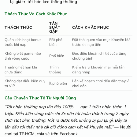
lại giá trị tốt hơn kèo thông thường
Thách Thức Và Cách Khắc Phục
TẦN
THÁCH THỨC
SUẤT
CÁCH KHẮC PHỤC
GẶP
Quên kích hoạt bonus
Rất phổ
Đặt thói quen vào mục Khuyến Mãi
trước khi nạp
biến
trước khi nạp tiền
Không biết game nào
Đọc điều khoản chi tiết của từng
Phổ biến
tính vòng cược
chương trình
Thưởng hết hạn khi
Thỉnh
Kiểm tra ví khuyến mãi mỗi lần
chưa dùng
thoảng
đăng nhập
Không đạt điều kiện duy
Lên kế hoạch chơi đều đặn thay vì
Ít phổ biến
trì VIP
chơi dồn
Câu Chuyện Thực Tế Từ Người Dùng
“Tôi nhận thưởng nạp lần đầu 100% — nạp 1 triệu nhận thêm 1
triệu. Điều kiện vòng cược chỉ 3x nên tôi hoàn thành trong 2 ngày
chơi slot bình thường. Rút ra được hết, không bị giữ lại gì. Đây là
lần đầu tôi thấy nhà cái giữ đúng cam kết về khuyến mãi.”
— Người
chơi tại TP.HCM, chia sẻ trên Facebook