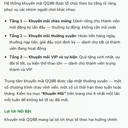
Hệ thống khuyến mãi QQ88 được tổ chức theo ba tầng rõ ràng,
phục vụ các nhóm người chơi khác nhau:
Tầng 1 — Khuyến mãi chào mừng
: Dành riêng cho thành viên
mới đăng ký lần đầu — thưởng tự động, không cần mã code
Tầng 2 — Khuyến mãi thường xuyên
: Hoàn tiền hàng ngày,
thưởng nạp tiền, giải đấu slot định kỳ — dành cho tất cả thành
viên đang hoạt động
Tầng 3 — Khuyến mãi VIP và sự kiện
: Quà tặng sinh nhật, ưu
đãi lễ tết, sự kiện thể thao lớn — dành cho thành viên trung
thành và VIP
Trung tâm khuyến mãi QQ88 được cập nhật thường xuyên — một
số chương trình chạy vĩnh viễn, một số có thời hạn theo tuần hoặc
tháng. Kiểm tra mục
“Khuyến Mãi”
trên trang chủ ít nhất một lần
mỗi tuần để không bỏ lỡ ưu đãi mới.
Lợi Ích Nổi Bật
Khuyến mãi QQ88 mang lại lợi ích thực tế theo hai hướng chính: