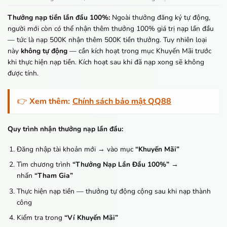
Thưởng nạp tiền lần đầu 100%:
Ngoài thưởng đăng ký tự động,
người mới còn có thể nhận thêm thưởng 100% giá trị nạp lần đầu
— tức là nạp 500K nhận thêm 500K tiền thưởng. Tuy nhiên loại
này
không tự động
— cần kích hoạt trong mục Khuyến Mãi trước
khi thực hiện nạp tiền. Kích hoạt sau khi đã nạp xong sẽ không
được tính.
👉
Xem thêm:
Chính sách bảo mật QQ88
Quy trình nhận thưởng nạp lần đầu:
Đăng nhập tài khoản mới → vào mục
“Khuyến Mãi”
Tìm chương trình
“Thưởng Nạp Lần Đầu 100%”
→
nhấn
“Tham Gia”
Thực hiện nạp tiền — thưởng tự động cộng sau khi nạp thành
công
Kiểm tra trong
“Ví Khuyến Mãi”