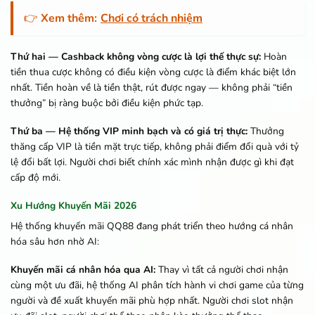
👉
Xem thêm:
Chơi có trách nhiệm
Thứ hai — Cashback không vòng cược là lợi thế thực sự:
Hoàn
tiền thua cược không có điều kiện vòng cược là điểm khác biệt lớn
nhất. Tiền hoàn về là tiền thật, rút được ngay — không phải “tiền
thưởng” bị ràng buộc bởi điều kiện phức tạp.
Thứ ba — Hệ thống VIP minh bạch và có giá trị thực:
Thưởng
thăng cấp VIP là tiền mặt trực tiếp, không phải điểm đổi quà với tỷ
lệ đổi bất lợi. Người chơi biết chính xác mình nhận được gì khi đạt
cấp độ mới.
Xu Hướng Khuyến Mãi 2026
Hệ thống khuyến mãi QQ88 đang phát triển theo hướng cá nhân
hóa sâu hơn nhờ AI:
Khuyến mãi cá nhân hóa qua AI:
Thay vì tất cả người chơi nhận
cùng một ưu đãi, hệ thống AI phân tích hành vi chơi game của từng
người và đề xuất khuyến mãi phù hợp nhất. Người chơi slot nhận