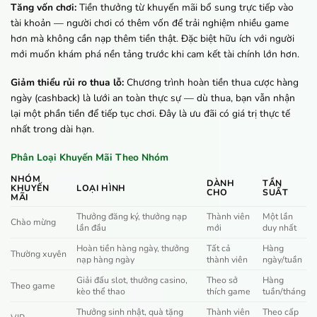
Tăng vốn chơi:
Tiền thưởng từ khuyến mãi bổ sung trực tiếp vào
tài khoản — người chơi có thêm vốn để trải nghiệm nhiều game
hơn mà không cần nạp thêm tiền thật. Đặc biệt hữu ích với người
mới muốn khám phá nền tảng trước khi cam kết tài chính lớn hơn.
Giảm thiểu rủi ro thua lỗ:
Chương trình hoàn tiền thua cược hàng
ngày (cashback) là lưới an toàn thực sự — dù thua, bạn vẫn nhận
lại một phần tiền để tiếp tục chơi. Đây là ưu đãi có giá trị thực tế
nhất trong dài hạn.
Phân Loại Khuyến Mãi Theo Nhóm
NHÓM
DÀNH
TẦN
KHUYẾN
LOẠI HÌNH
CHO
SUẤT
MÃI
Thưởng đăng ký, thưởng nạp
Thành viên
Một lần
Chào mừng
lần đầu
mới
duy nhất
Hoàn tiền hàng ngày, thưởng
Tất cả
Hàng
Thường xuyên
nạp hàng ngày
thành viên
ngày/tuần
Giải đấu slot, thưởng casino,
Theo sở
Hàng
Theo game
kèo thể thao
thích game
tuần/tháng
Thưởng sinh nhật, quà tặng
Thành viên
Theo cấp