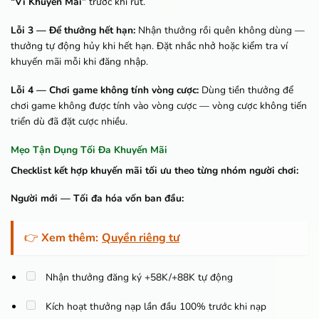
“Ví Khuyến Mãi”
trước khi rút.
Lỗi 3 — Để thưởng hết hạn:
Nhận thưởng rồi quên không dùng —
thưởng tự động hủy khi hết hạn. Đặt nhắc nhở hoặc kiểm tra ví
khuyến mãi mỗi khi đăng nhập.
Lỗi 4 — Chơi game không tính vòng cược:
Dùng tiền thưởng để
chơi game không được tính vào vòng cược — vòng cược không tiến
triển dù đã đặt cược nhiều.
Mẹo Tận Dụng Tối Đa Khuyến Mãi
Checklist kết hợp khuyến mãi tối ưu theo từng nhóm người chơi:
Người mới — Tối đa hóa vốn ban đầu:
👉
Xem thêm:
Quyền riêng tư
Nhận thưởng đăng ký +58K/+88K tự động
Kích hoạt thưởng nạp lần đầu 100% trước khi nạp