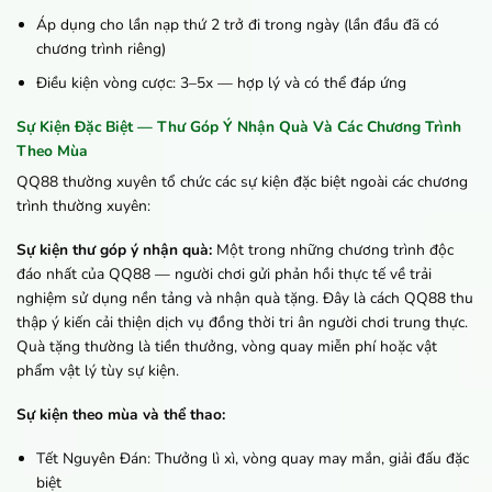
Áp dụng cho lần nạp thứ 2 trở đi trong ngày (lần đầu đã có
chương trình riêng)
Điều kiện vòng cược: 3–5x — hợp lý và có thể đáp ứng
Sự Kiện Đặc Biệt — Thư Góp Ý Nhận Quà Và Các Chương Trình
Theo Mùa
QQ88 thường xuyên tổ chức các sự kiện đặc biệt ngoài các chương
trình thường xuyên:
Sự kiện thư góp ý nhận quà:
Một trong những chương trình độc
đáo nhất của QQ88 — người chơi gửi phản hồi thực tế về trải
nghiệm sử dụng nền tảng và nhận quà tặng. Đây là cách QQ88 thu
thập ý kiến cải thiện dịch vụ đồng thời tri ân người chơi trung thực.
Quà tặng thường là tiền thưởng, vòng quay miễn phí hoặc vật
phẩm vật lý tùy sự kiện.
Sự kiện theo mùa và thể thao:
Tết Nguyên Đán: Thưởng lì xì, vòng quay may mắn, giải đấu đặc
biệt