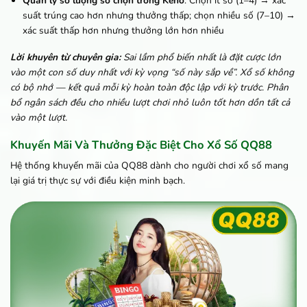
Quản lý số lượng số chọn trong Keno
: Chọn ít số (1–4) → xác
suất trúng cao hơn nhưng thưởng thấp; chọn nhiều số (7–10) →
xác suất thấp hơn nhưng thưởng lớn hơn nhiều
Lời khuyên từ chuyên gia:
Sai lầm phổ biến nhất là đặt cược lớn
vào một con số duy nhất với kỳ vọng “số này sắp về”. Xổ số không
có bộ nhớ — kết quả mỗi kỳ hoàn toàn độc lập với kỳ trước. Phân
bổ ngân sách đều cho nhiều lượt chơi nhỏ luôn tốt hơn dồn tất cả
vào một lượt.
Khuyến Mãi Và Thưởng Đặc Biệt Cho Xổ Số QQ88
Hệ thống khuyến mãi của QQ88 dành cho người chơi xổ số mang
lại giá trị thực sự với điều kiện minh bạch.