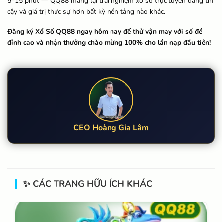
5–15 phút — QQ88 mang lại trải nghiệm xổ số trực tuyến đáng tin
cậy và giá trị thực sự hơn bất kỳ nền tảng nào khác.
Đăng ký Xổ Số QQ88 ngay hôm nay để thử vận may với số đề
đỉnh cao và nhận thưởng chào mừng 100% cho lần nạp đầu tiên!
CEO Hoàng Gia Lâm
✨ CÁC TRANG HỮU ÍCH KHÁC