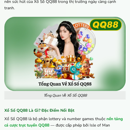
nên sức hút của Xổ Số QQ88 trong thị trường ngày càng cạnh
tranh.
Tổng Quan Về Xổ Số QQ88
Xổ Số QQ88 Là Gì? Đặc Điểm Nổi Bật
Xổ Số QQ88 là bộ phận lottery và number games thuộc
nền tảng
cá cược trực tuyến QQ88
— được cấp phép bởi Isle of Man