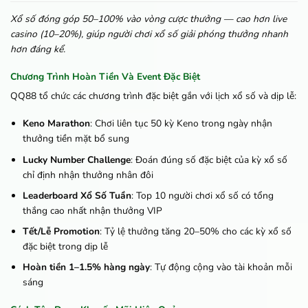
Xổ số đóng góp 50–100% vào vòng cược thưởng — cao hơn live
casino (10–20%), giúp người chơi xổ số giải phóng thưởng nhanh
hơn đáng kể.
Chương Trình Hoàn Tiền Và Event Đặc Biệt
QQ88 tổ chức các chương trình đặc biệt gắn với lịch xổ số và dịp lễ:
Keno Marathon
: Chơi liên tục 50 kỳ Keno trong ngày nhận
thưởng tiền mặt bổ sung
Lucky Number Challenge
: Đoán đúng số đặc biệt của kỳ xổ số
chỉ định nhận thưởng nhân đôi
Leaderboard Xổ Số Tuần
: Top 10 người chơi xổ số có tổng
thắng cao nhất nhận thưởng VIP
Tết/Lễ Promotion
: Tỷ lệ thưởng tăng 20–50% cho các kỳ xổ số
đặc biệt trong dịp lễ
Hoàn tiền 1–1.5% hàng ngày
: Tự động cộng vào tài khoản mỗi
sáng