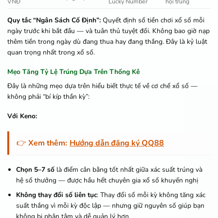
VNĐ
Lucky Number
hội trúng
Quy tắc “Ngân Sách Cố Định”:
Quyết định số tiền chơi xổ số mỗi
ngày trước khi bắt đầu — và tuân thủ tuyệt đối. Không bao giờ nạp
thêm tiền trong ngày dù đang thua hay đang thắng. Đây là kỷ luật
quan trọng nhất trong xổ số.
Mẹo Tăng Tỷ Lệ Trúng Dựa Trên Thống Kê
Đây là những mẹo dựa trên hiểu biết thực tế về cơ chế xổ số —
không phải “bí kíp thần kỳ”:
Với Keno:
👉
Xem thêm:
Hướng dẫn đăng ký QQ88
Chọn 5–7 số
là điểm cân bằng tốt nhất giữa xác suất trúng và
hệ số thưởng — được hầu hết chuyên gia xổ số khuyến nghị
Không thay đổi số liên tục
: Thay đổi số mỗi kỳ không tăng xác
suất thắng vì mỗi kỳ độc lập — nhưng giữ nguyên số giúp bạn
không bị phân tâm và dễ quản lý hơn