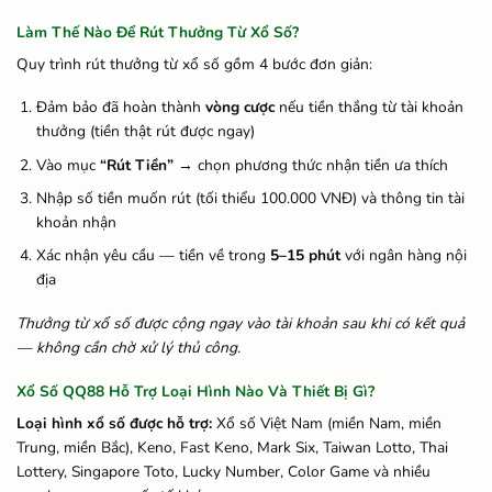
Làm Thế Nào Để Rút Thưởng Từ Xổ Số?
Quy trình rút thưởng từ xổ số gồm 4 bước đơn giản:
Đảm bảo đã hoàn thành
vòng cược
nếu tiền thắng từ tài khoản
thưởng (tiền thật rút được ngay)
Vào mục
“Rút Tiền”
→ chọn phương thức nhận tiền ưa thích
Nhập số tiền muốn rút (tối thiểu 100.000 VNĐ) và thông tin tài
khoản nhận
Xác nhận yêu cầu — tiền về trong
5–15 phút
với ngân hàng nội
địa
Thưởng từ xổ số được cộng ngay vào tài khoản sau khi có kết quả
— không cần chờ xử lý thủ công.
Xổ Số QQ88 Hỗ Trợ Loại Hình Nào Và Thiết Bị Gì?
Loại hình xổ số được hỗ trợ:
Xổ số Việt Nam (miền Nam, miền
Trung, miền Bắc), Keno, Fast Keno, Mark Six, Taiwan Lotto, Thai
Lottery, Singapore Toto, Lucky Number, Color Game và nhiều