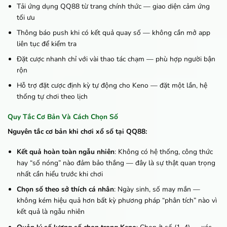
Tải ứng dụng QQ88 từ trang chính thức — giao diện cảm ứng
tối ưu
Thông báo push khi có kết quả quay số — không cần mở app
liên tục để kiểm tra
Đặt cược nhanh chỉ với vài thao tác chạm — phù hợp người bận
rộn
Hỗ trợ đặt cược định kỳ tự động cho Keno — đặt một lần, hệ
thống tự chơi theo lịch
Quy Tắc Cơ Bản Và Cách Chọn Số
Nguyên tắc cơ bản khi chơi xổ số tại QQ88:
Kết quả hoàn toàn ngẫu nhiên
: Không có hệ thống, công thức
hay “số nóng” nào đảm bảo thắng — đây là sự thật quan trọng
nhất cần hiểu trước khi chơi
Chọn số theo sở thích cá nhân
: Ngày sinh, số may mắn —
không kém hiệu quả hơn bất kỳ phương pháp “phân tích” nào vì
kết quả là ngẫu nhiên