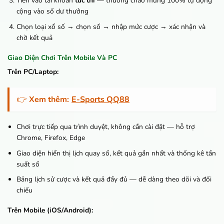
Tiền vào tài khoản
tức thì
— thưởng chào mừng 100% tự động
cộng vào số dư thưởng
Chọn loại xổ số → chọn số → nhập mức cược → xác nhận và
chờ kết quả
Giao Diện Chơi Trên Mobile Và PC
Trên PC/Laptop:
👉
Xem thêm:
E-Sports QQ88
Chơi trực tiếp qua trình duyệt, không cần cài đặt — hỗ trợ
Chrome, Firefox, Edge
Giao diện hiển thị lịch quay số, kết quả gần nhất và thống kê tần
suất số
Bảng lịch sử cược và kết quả đầy đủ — dễ dàng theo dõi và đối
chiếu
Trên Mobile (iOS/Android):