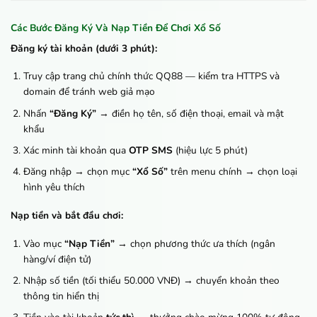
Các Bước Đăng Ký Và Nạp Tiền Để Chơi Xổ Số
Đăng ký tài khoản (dưới 3 phút):
Truy cập trang chủ chính thức QQ88 — kiểm tra HTTPS và
domain để tránh web giả mạo
Nhấn
“Đăng Ký”
→ điền họ tên, số điện thoại, email và mật
khẩu
Xác minh tài khoản qua
OTP SMS
(hiệu lực 5 phút)
Đăng nhập → chọn mục
“Xổ Số”
trên menu chính → chọn loại
hình yêu thích
Nạp tiền và bắt đầu chơi:
Vào mục
“Nạp Tiền”
→ chọn phương thức ưa thích (ngân
hàng/ví điện tử)
Nhập số tiền (tối thiểu 50.000 VNĐ) → chuyển khoản theo
thông tin hiển thị