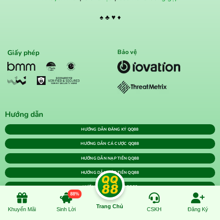
♠️ ♣️ ♥️ ♦️
Bảo vệ
Giấy phép
Hướng dẫn
HƯỚNG DẪN ĐĂNG KÝ QQ88
HƯỚNG DẪN CÁ CƯỢC QQ88
HƯỚNG DẪN NẠP TIỀN QQ88
HƯỚNG DẪN RÚT TIỀN QQ88
HƯỚNG DẪN TẢI APP QQ88
88%
Trang Chủ
Khuyến Mãi
Sinh Lời
CSKH
Đăng Ký
Chính sách