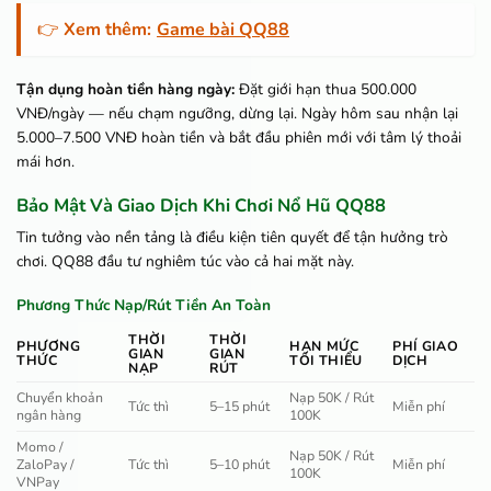
👉
Xem thêm:
Game bài QQ88
Tận dụng hoàn tiền hàng ngày:
Đặt giới hạn thua 500.000
VNĐ/ngày — nếu chạm ngưỡng, dừng lại. Ngày hôm sau nhận lại
5.000–7.500 VNĐ hoàn tiền và bắt đầu phiên mới với tâm lý thoải
mái hơn.
Bảo Mật Và Giao Dịch Khi Chơi Nổ Hũ QQ88
Tin tưởng vào nền tảng là điều kiện tiên quyết để tận hưởng trò
chơi. QQ88 đầu tư nghiêm túc vào cả hai mặt này.
Phương Thức Nạp/Rút Tiền An Toàn
THỜI
THỜI
PHƯƠNG
HẠN MỨC
PHÍ GIAO
GIAN
GIAN
THỨC
TỐI THIỂU
DỊCH
NẠP
RÚT
Chuyển khoản
Nạp 50K / Rút
Tức thì
5–15 phút
Miễn phí
ngân hàng
100K
Momo /
Nạp 50K / Rút
ZaloPay /
Tức thì
5–10 phút
Miễn phí
100K
VNPay