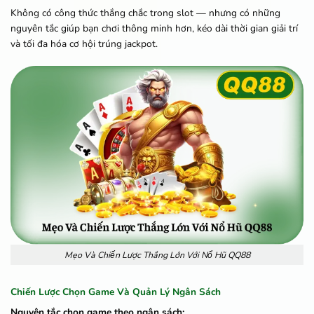
Không có công thức thắng chắc trong slot — nhưng có những
nguyên tắc giúp bạn chơi thông minh hơn, kéo dài thời gian giải trí
và tối đa hóa cơ hội trúng jackpot.
Mẹo Và Chiến Lược Thắng Lớn Với Nổ Hũ QQ88
Chiến Lược Chọn Game Và Quản Lý Ngân Sách
Nguyên tắc chọn game theo ngân sách: