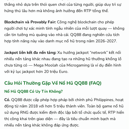
thắng nhỏ dựa trên thói quen chơi của từng người, giúp duy trì sự
hứng thú lâu hơn mà không ảnh hưởng đến RTP tổng thể.
Blockchain và Provably Fair:
Công nghệ blockchain cho phép
người chơi tự xác minh tính ngẫu nhiên của mỗi lượt quay — không
cần tin tưởng mù quáng vào nhà cái. QQ88 đang nghiên cứu tích
hợp tính năng này vào danh mục nổ hũ trong năm 2026–2027.
Jackpot liên kết đa nền tảng:
Xu hướng jackpot “network” kết nối
nhiều nền tảng khác nhau đang tạo ra những hũ thưởng khổng lồ
chưa từng có — Mega Moolah của Microgaming là ví dụ điển hình
với kỷ lục jackpot hơn 20 triệu Euro.
Câu Hỏi Thường Gặp Về Nổ Hũ QQ88 (FAQ)
Nổ Hũ QQ88 Có Uy Tín Không?
Có.
QQ88 được cấp phép hợp pháp bởi chính phủ Philippines, hoạt
động từ năm 2018 với hơn 5 triệu thành viên. Toàn bộ game nổ hũ
sử dụng RNG được kiểm định độc lập bởi tổ chức quốc tế, RTP hiển
thị công khai trên giao diện — đây là tiêu chuẩn minh bạch mà
nhiều nền tảng khác không đáp ứng được.