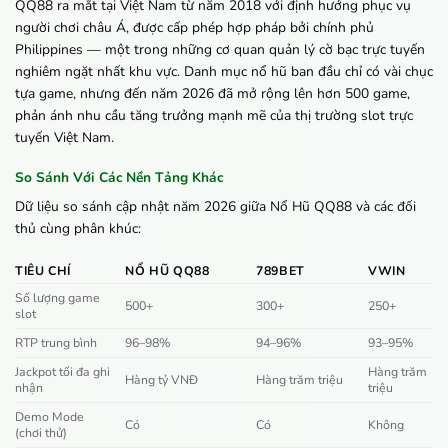
QQ88 ra mắt tại Việt Nam từ năm 2018 với định hướng phục vụ
người chơi châu Á, được cấp phép hợp pháp bởi chính phủ
Philippines — một trong những cơ quan quản lý cờ bạc trực tuyến
nghiêm ngặt nhất khu vực. Danh mục nổ hũ ban đầu chỉ có vài chục
tựa game, nhưng đến năm 2026 đã mở rộng lên hơn 500 game,
phản ánh nhu cầu tăng trưởng mạnh mẽ của thị trường slot trực
tuyến Việt Nam.
So Sánh Với Các Nền Tảng Khác
Dữ liệu so sánh cập nhật năm 2026 giữa Nổ Hũ QQ88 và các đối
thủ cùng phân khúc:
TIÊU CHÍ
NỔ HŨ QQ88
789BET
VWIN
Số lượng game
500+
300+
250+
slot
RTP trung bình
96–98%
94–96%
93–95%
Jackpot tối đa ghi
Hàng trăm
Hàng tỷ VNĐ
Hàng trăm triệu
nhận
triệu
Demo Mode
Có
Có
Không
(chơi thử)