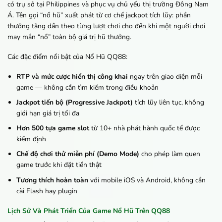
có trụ sở tại Philippines và phục vụ chủ yếu thị trường Đông Nam
Á. Tên gọi “nổ hũ” xuất phát từ cơ chế jackpot tích lũy: phần
thưởng tăng dần theo từng lượt chơi cho đến khi một người chơi
may mắn “nổ” toàn bộ giá trị hũ thưởng.
Các đặc điểm nổi bật của Nổ Hũ QQ88:
RTP và mức cược hiển thị công khai
ngay trên giao diện mỗi
game — không cần tìm kiếm trong điều khoản
Jackpot tiến bộ (Progressive Jackpot)
tích lũy liên tục, không
giới hạn giá trị tối đa
Hơn 500 tựa game slot
từ 10+ nhà phát hành quốc tế được
kiểm định
Chế độ chơi thử miễn phí (Demo Mode)
cho phép làm quen
game trước khi đặt tiền thật
Tương thích hoàn toàn
với mobile iOS và Android, không cần
cài Flash hay plugin
Lịch Sử Và Phát Triển Của Game Nổ Hũ Trên QQ88