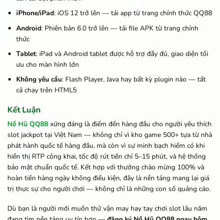
iPhone/iPad
: iOS 12 trở lên — tải app từ trang chính thức QQ88
Android
: Phiên bản 6.0 trở lên — tải file APK từ trang chính
thức
Tablet
: iPad và Android tablet được hỗ trợ đầy đủ, giao diện tối
ưu cho màn hình lớn
Không yêu cầu
: Flash Player, Java hay bất kỳ plugin nào — tất
cả chạy trên HTML5
Kết Luận
Nổ Hũ QQ88
xứng đáng là điểm đến hàng đầu cho người yêu thích
slot jackpot tại Việt Nam — không chỉ vì kho game 500+ tựa từ nhà
phát hành quốc tế hàng đầu, mà còn vì sự minh bạch hiếm có khi
hiển thị RTP công khai, tốc độ rút tiền chỉ 5–15 phút, và hệ thống
bảo mật chuẩn quốc tế. Kết hợp với thưởng chào mừng 100% và
hoàn tiền hàng ngày không điều kiện, đây là nền tảng mang lại giá
trị thực sự cho người chơi — không chỉ là những con số quảng cáo.
Dù bạn là người mới muốn thử vận may hay tay chơi slot lâu năm
đang tìm nền tảng uy tín hơn —
đăng ký Nổ Hũ QQ88 ngay hôm