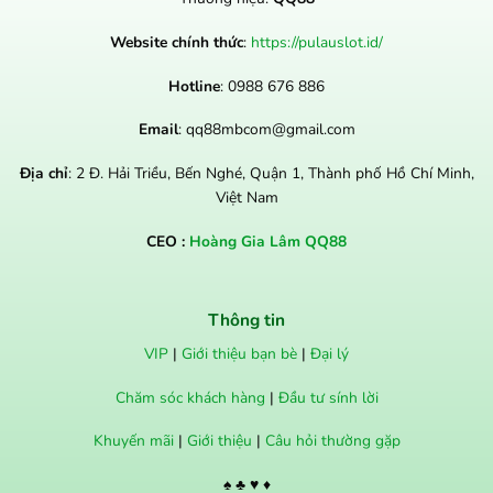
Website chính thức
:
https://pulauslot.id/
Hotline
:
0988 676 886
Email
:
qq88mbcom@gmail.com
Địa chỉ
: 2 Đ. Hải Triều, Bến Nghé, Quận 1, Thành phố Hồ Chí Minh,
Việt Nam
CEO :
Hoàng Gia Lâm QQ88
Thông tin
VIP
|
Giới thiệu bạn bè
|
Đại lý
Chăm sóc khách hàng
|
Đầu tư sính lời
Khuyến mãi
|
Giới thiệu
|
Câu hỏi thường gặp
♠️ ♣️ ♥️ ♦️