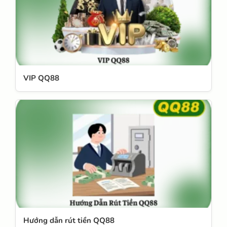
VIP QQ88
Hướng dẫn rút tiền QQ88