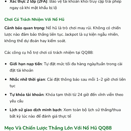
Xác thực 2 lớp (2FA)
: Bảo vệ tài khoản khỏi truy cập trái phép
ngay cả khi mật khẩu bị lộ
Chơi Có Trách Nhiệm Với Nổ Hũ
Cảnh báo quan trọng:
Nổ hũ là trò chơi may rủi. Không có chiến
lược nào đảm bảo thắng liên tục. Jackpot là sự kiện ngẫu nhiên,
không thể dự đoán hay kiểm soát.
Các công cụ hỗ trợ chơi có trách nhiệm tại QQ88:
Giới hạn nạp tiền
: Tự đặt mức tối đa hàng ngày/tuần trong cài
đặt tài khoản
Nhắc nhở thời gian
: Cài đặt thông báo sau mỗi 1–2 giờ chơi liên
tục
Tự khóa tài khoản
: Khóa tạm thời từ 24 giờ đến vĩnh viễn theo
yêu cầu
Lịch sử giao dịch minh bạch
: Xem toàn bộ lịch sử thắng/thua
bất kỳ lúc nào để đánh giá thực tế
Mẹo Và Chiến Lược Thắng Lớn Với Nổ Hũ QQ88