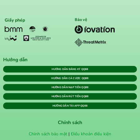
Bảo vệ
Giấy phép
Hướng dẫn
HƯỚNG DẪN ĐĂNG KÝ QQ88
HƯỚNG DẪN CÁ CƯỢC QQ88
HƯỚNG DẪN NẠP TIỀN QQ88
HƯỚNG DẪN RÚT TIỀN QQ88
HƯỚNG DẪN TẢI APP QQ88
Chính sách
Chính sách bảo mật
|
Điều khoản điều kiện