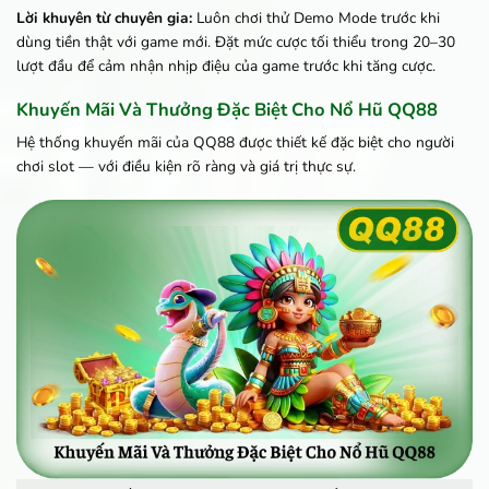
Lời khuyên từ chuyên gia:
Luôn chơi thử Demo Mode trước khi
dùng tiền thật với game mới. Đặt mức cược tối thiểu trong 20–30
lượt đầu để cảm nhận nhịp điệu của game trước khi tăng cược.
Khuyến Mãi Và Thưởng Đặc Biệt Cho Nổ Hũ QQ88
Hệ thống khuyến mãi của QQ88 được thiết kế đặc biệt cho người
chơi slot — với điều kiện rõ ràng và giá trị thực sự.