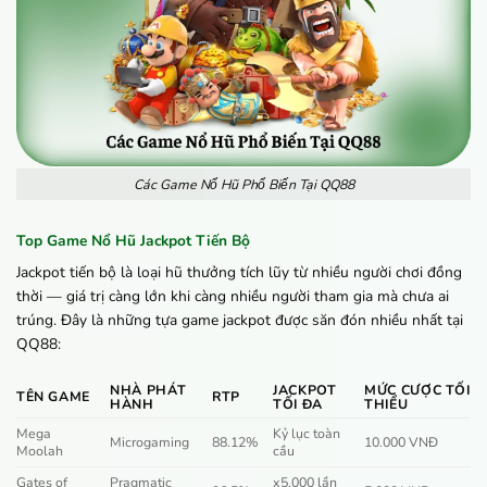
Các Game Nổ Hũ Phổ Biến Tại QQ88
Top Game Nổ Hũ Jackpot Tiến Bộ
Jackpot tiến bộ là loại hũ thưởng tích lũy từ nhiều người chơi đồng
thời — giá trị càng lớn khi càng nhiều người tham gia mà chưa ai
trúng. Đây là những tựa game jackpot được săn đón nhiều nhất tại
QQ88:
NHÀ PHÁT
JACKPOT
MỨC CƯỢC TỐI
TÊN GAME
RTP
HÀNH
TỐI ĐA
THIỂU
Mega
Kỷ lục toàn
Microgaming
88.12%
10.000 VNĐ
Moolah
cầu
Gates of
Pragmatic
x5,000 lần