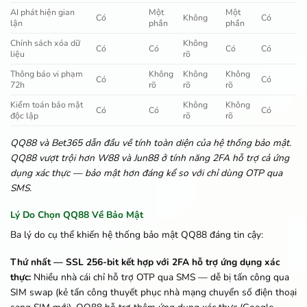
AI phát hiện gian
Một
Một
Có
Không
Có
lận
phần
phần
Chính sách xóa dữ
Không
Có
Có
Có
Có
liệu
rõ
Thông báo vi phạm
Không
Không
Không
Có
Có
72h
rõ
rõ
rõ
Kiểm toán bảo mật
Không
Không
Có
Có
Có
độc lập
rõ
rõ
QQ88 và Bet365 dẫn đầu về tính toàn diện của hệ thống bảo mật.
QQ88 vượt trội hơn W88 và Jun88 ở tính năng 2FA hỗ trợ cả ứng
dụng xác thực — bảo mật hơn đáng kể so với chỉ dùng OTP qua
SMS.
Lý Do Chọn QQ88 Về Bảo Mật
Ba lý do cụ thể khiến hệ thống bảo mật QQ88 đáng tin cậy:
Thứ nhất — SSL 256-bit kết hợp với 2FA hỗ trợ ứng dụng xác
thực:
Nhiều nhà cái chỉ hỗ trợ OTP qua SMS — dễ bị tấn công qua
SIM swap (kẻ tấn công thuyết phục nhà mạng chuyển số điện thoại