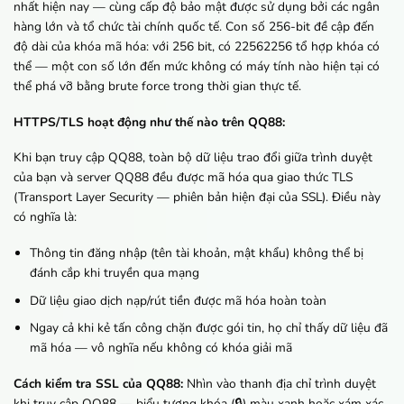
nhất hiện nay — cùng cấp độ bảo mật được sử dụng bởi các ngân
hàng lớn và tổ chức tài chính quốc tế. Con số 256-bit đề cập đến
độ dài của khóa mã hóa: với 256 bit, có
2256
2
256
tổ hợp khóa có
thể — một con số lớn đến mức không có máy tính nào hiện tại có
thể phá vỡ bằng brute force trong thời gian thực tế.
HTTPS/TLS hoạt động như thế nào trên QQ88:
Khi bạn truy cập QQ88, toàn bộ dữ liệu trao đổi giữa trình duyệt
của bạn và server QQ88 đều được mã hóa qua giao thức TLS
(Transport Layer Security — phiên bản hiện đại của SSL). Điều này
có nghĩa là:
Thông tin đăng nhập (tên tài khoản, mật khẩu) không thể bị
đánh cắp khi truyền qua mạng
Dữ liệu giao dịch nạp/rút tiền được mã hóa hoàn toàn
Ngay cả khi kẻ tấn công chặn được gói tin, họ chỉ thấy dữ liệu đã
mã hóa — vô nghĩa nếu không có khóa giải mã
Cách kiểm tra SSL của QQ88:
Nhìn vào thanh địa chỉ trình duyệt
khi truy cập QQ88 — biểu tượng khóa (🔒) màu xanh hoặc xám xác