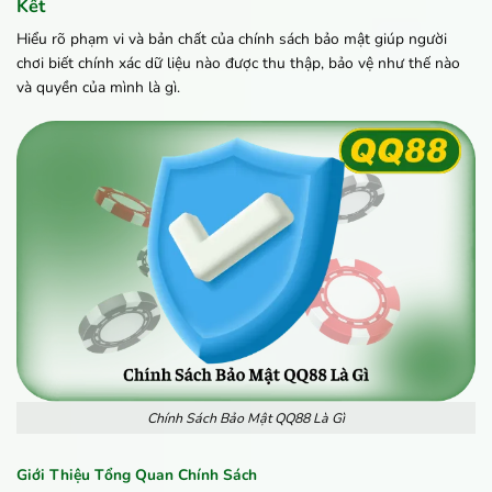
Kết
Hiểu rõ phạm vi và bản chất của chính sách bảo mật giúp người
chơi biết chính xác dữ liệu nào được thu thập, bảo vệ như thế nào
và quyền của mình là gì.
Chính Sách Bảo Mật QQ88 Là Gì
Giới Thiệu Tổng Quan Chính Sách