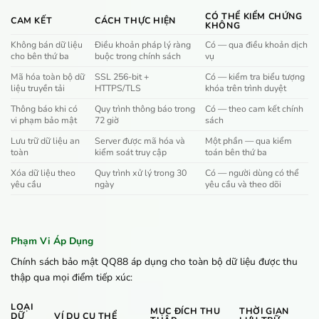
CÓ THỂ KIỂM CHỨNG
CAM KẾT
CÁCH THỰC HIỆN
KHÔNG
Không bán dữ liệu
Điều khoản pháp lý ràng
Có — qua điều khoản dịch
cho bên thứ ba
buộc trong chính sách
vụ
Mã hóa toàn bộ dữ
SSL 256-bit +
Có — kiểm tra biểu tượng
liệu truyền tải
HTTPS/TLS
khóa trên trình duyệt
Thông báo khi có
Quy trình thông báo trong
Có — theo cam kết chính
vi phạm bảo mật
72 giờ
sách
Lưu trữ dữ liệu an
Server được mã hóa và
Một phần — qua kiểm
toàn
kiểm soát truy cập
toán bên thứ ba
Xóa dữ liệu theo
Quy trình xử lý trong 30
Có — người dùng có thể
yêu cầu
ngày
yêu cầu và theo dõi
Phạm Vi Áp Dụng
Chính sách bảo mật QQ88 áp dụng cho toàn bộ dữ liệu được thu
thập qua mọi điểm tiếp xúc:
LOẠI
MỤC ĐÍCH THU
THỜI GIAN
DỮ
VÍ DỤ CỤ THỂ