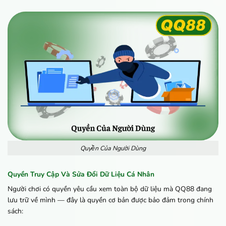
Quyền Của Người Dùng
Quyền Truy Cập Và Sửa Đổi Dữ Liệu Cá Nhân
Người chơi có quyền yêu cầu xem toàn bộ dữ liệu mà QQ88 đang
lưu trữ về mình — đây là quyền cơ bản được bảo đảm trong chính
sách: