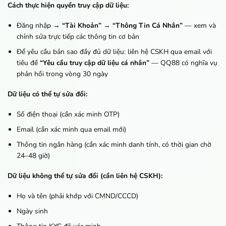
Cách thực hiện quyền truy cập dữ liệu:
Đăng nhập →
“Tài Khoản”
→
“Thông Tin Cá Nhân”
— xem và
chỉnh sửa trực tiếp các thông tin cơ bản
Để yêu cầu bản sao đầy đủ dữ liệu: liên hệ CSKH qua email với
tiêu đề
“Yêu cầu truy cập dữ liệu cá nhân”
— QQ88 có nghĩa vụ
phản hồi trong vòng 30 ngày
Dữ liệu có thể tự sửa đổi:
Số điện thoại (cần xác minh OTP)
Email (cần xác minh qua email mới)
Thông tin ngân hàng (cần xác minh danh tính, có thời gian chờ
24–48 giờ)
Dữ liệu không thể tự sửa đổi (cần liên hệ CSKH):
Họ và tên (phải khớp với CMND/CCCD)
Ngày sinh