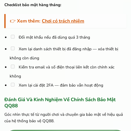
Checklist bảo mật hàng tháng:
👉
Xem thêm:
Chơi có trách nhiệm
Đổi mật khẩu nếu đã dùng quá 3 tháng
Xem lại danh sách thiết bị đã đăng nhập — xóa thiết bị
không còn dùng
Kiểm tra email và số điện thoại liên kết còn chính xác
không
Xem lại cài đặt 2FA — đảm bảo vẫn hoạt động
Đánh Giá Và Kinh Nghiệm Về Chính Sách Bảo Mật
QQ88
Góc nhìn thực tế từ người chơi và chuyên gia bảo mật về hiệu quả
của hệ thống bảo vệ QQ88.