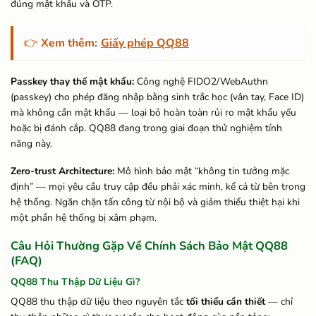
đúng mật khẩu và OTP.
👉
Xem thêm:
Giấy phép QQ88
Passkey thay thế mật khẩu:
Công nghệ FIDO2/WebAuthn
(passkey) cho phép đăng nhập bằng sinh trắc học (vân tay, Face ID)
mà không cần mật khẩu — loại bỏ hoàn toàn rủi ro mật khẩu yếu
hoặc bị đánh cắp. QQ88 đang trong giai đoạn thử nghiệm tính
năng này.
Zero-trust Architecture:
Mô hình bảo mật “không tin tưởng mặc
định” — mọi yêu cầu truy cập đều phải xác minh, kể cả từ bên trong
hệ thống. Ngăn chặn tấn công từ nội bộ và giảm thiểu thiệt hại khi
một phần hệ thống bị xâm phạm.
Câu Hỏi Thường Gặp Về Chính Sách Bảo Mật QQ88
(FAQ)
QQ88 Thu Thập Dữ Liệu Gì?
QQ88 thu thập dữ liệu theo nguyên tắc
tối thiểu cần thiết
— chỉ