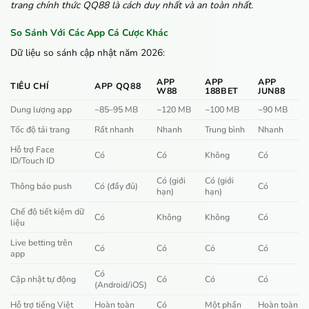
trang chính thức QQ88 là cách duy nhất và an toàn nhất.
So Sánh Với Các App Cá Cược Khác
Dữ liệu so sánh cập nhật năm 2026:
APP
APP
APP
TIÊU CHÍ
APP QQ88
W88
188BET
JUN88
Dung lượng app
~85–95 MB
~120 MB
~100 MB
~90 MB
Tốc độ tải trang
Rất nhanh
Nhanh
Trung bình
Nhanh
Hỗ trợ Face
Có
Có
Không
Có
ID/Touch ID
Có (giới
Có (giới
Thông báo push
Có (đầy đủ)
Có
hạn)
hạn)
Chế độ tiết kiệm dữ
Có
Không
Không
Có
liệu
Live betting trên
Có
Có
Có
Có
app
Có
Cập nhật tự động
Có
Có
Có
(Android/iOS)
Hỗ trợ tiếng Việt
Hoàn toàn
Có
Một phần
Hoàn toàn