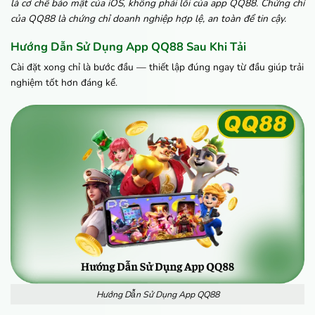
là cơ chế bảo mật của iOS, không phải lỗi của app QQ88. Chứng chỉ
của QQ88 là chứng chỉ doanh nghiệp hợp lệ, an toàn để tin cậy.
Hướng Dẫn Sử Dụng App QQ88 Sau Khi Tải
Cài đặt xong chỉ là bước đầu — thiết lập đúng ngay từ đầu giúp trải
nghiệm tốt hơn đáng kể.
Hướng Dẫn Sử Dụng App QQ88