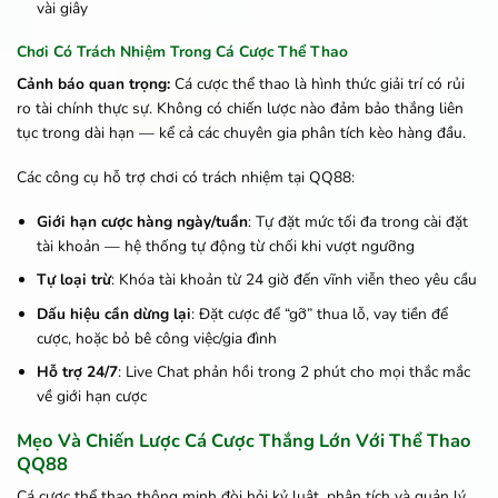
vài giây
Chơi Có Trách Nhiệm Trong Cá Cược Thể Thao
Cảnh báo quan trọng:
Cá cược thể thao là hình thức giải trí có rủi
ro tài chính thực sự. Không có chiến lược nào đảm bảo thắng liên
tục trong dài hạn — kể cả các chuyên gia phân tích kèo hàng đầu.
Các công cụ hỗ trợ chơi có trách nhiệm tại QQ88:
Giới hạn cược hàng ngày/tuần
: Tự đặt mức tối đa trong cài đặt
tài khoản — hệ thống tự động từ chối khi vượt ngưỡng
Tự loại trừ
: Khóa tài khoản từ 24 giờ đến vĩnh viễn theo yêu cầu
Dấu hiệu cần dừng lại
: Đặt cược để “gỡ” thua lỗ, vay tiền để
cược, hoặc bỏ bê công việc/gia đình
Hỗ trợ 24/7
: Live Chat phản hồi trong 2 phút cho mọi thắc mắc
về giới hạn cược
Mẹo Và Chiến Lược Cá Cược Thắng Lớn Với Thể Thao
QQ88
Cá cược thể thao thông minh đòi hỏi kỷ luật, phân tích và quản lý