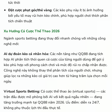
tức thời
Đặt cược phạt góc/thẻ vàng
: Các kèo phụ này ít bị ảnh hưởng
bởi yếu tố may rủi hơn kèo chính, phù hợp người chơi thích phân
tích chiến thuật
Xu Hướng Cá Cược Thể Thao 2026
Ngành sports betting đang thay đổi nhanh chóng với những công
nghệ mới:
AI dự đoán kèo cá nhân hóa:
Các nền tảng như QQ88 đang tích
hợp AI phân tích thói quen cá cược của từng người dùng để gợi ý
kèo phù hợp với phong cách chơi và mức độ rủi ro chấp nhận được.
Công nghệ này không thay thế phân tích của người chơi, nhưng
giúp lọc ra những kèo có giá trị cao hơn từ hàng trăm lựa chọn mỗi
ngày.
Virtual Sports Betting:
Cá cược thể thao ảo (virtual sports) — các
trận đấu được mô phỏng bởi AI với kết quả ngẫu nhiên — đang
tăng trưởng mạnh tại QQ88 năm 2026. Ưu điểm: diễn ra 24/7,
không phụ thuộc lịch thi đấu thực tế.