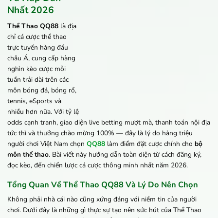
Nhất 2026
Thể Thao QQ88
là địa
chỉ cá cược thể thao
trực tuyến hàng đầu
châu Á, cung cấp hàng
nghìn kèo cược mỗi
tuần trải dài trên các
môn bóng đá, bóng rổ,
tennis, eSports và
nhiều hơn nữa. Với tỷ lệ
odds cạnh tranh, giao diện live betting mượt mà, thanh toán nội địa
tức thì và thưởng chào mừng 100% — đây là lý do hàng triệu
người chơi Việt Nam chọn
QQ88
làm điểm đặt cược chính cho
bộ
môn thể thao
. Bài viết này hướng dẫn toàn diện từ cách đăng ký,
đọc kèo, đến chiến lược cá cược thông minh nhất năm 2026.
Tổng Quan Về Thể Thao QQ88 Và Lý Do Nên Chọn
Không phải nhà cái nào cũng xứng đáng với niềm tin của người
chơi. Dưới đây là những gì thực sự tạo nên sức hút của Thể Thao