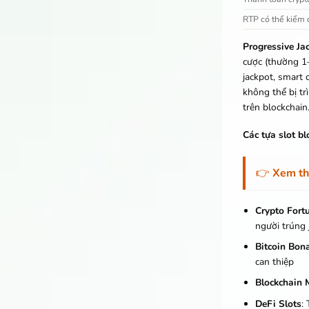
RTP có thể kiểm
Progressive Ja
cược (thường 1–
jackpot, smart 
không thể bị trì
trên blockchain
Các tựa slot bl
👉
Xem t
Crypto Fort
người trúng 
Bitcoin Bon
can thiệp
Blockchain
DeFi Slots
: