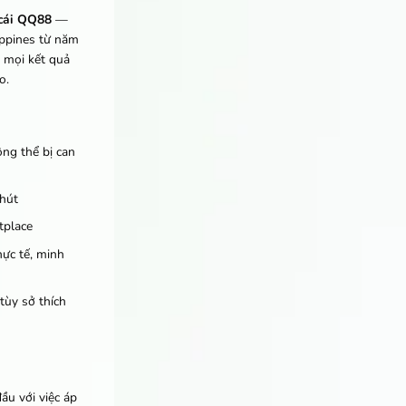
cái QQ88
—
ippines từ năm
mọi kết quả
o.
ông thể bị can
hút
tplace
hực tế, minh
tùy sở thích
u với việc áp