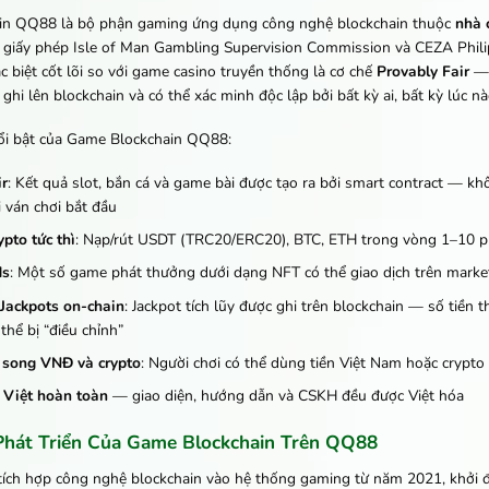
in QQ88 là bộ phận gaming ứng dụng công nghệ blockchain thuộc
nhà 
 giấy phép Isle of Man Gambling Supervision Commission và CEZA Phil
 biệt cốt lõi so với game casino truyền thống là cơ chế
Provably Fair
— 
hi lên blockchain và có thể xác minh độc lập bởi bất kỳ ai, bất kỳ lúc nà
ổi bật của Game Blockchain QQ88:
ir
: Kết quả slot, bắn cá và game bài được tạo ra bởi smart contract — kh
i ván chơi bắt đầu
ypto tức thì
: Nạp/rút USDT (TRC20/ERC20), BTC, ETH trong vòng 1–10 p
ds
: Một số game phát thưởng dưới dạng NFT có thể giao dịch trên marke
 Jackpots on-chain
: Jackpot tích lũy được ghi trên blockchain — số tiền t
thể bị “điều chỉnh”
 song VNĐ và crypto
: Người chơi có thể dùng tiền Việt Nam hoặc crypto 
g Việt hoàn toàn
— giao diện, hướng dẫn và CSKH đều được Việt hóa
Phát Triển Của Game Blockchain Trên QQ88
ích hợp công nghệ blockchain vào hệ thống gaming từ năm 2021, khởi đầ