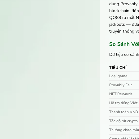
dụng Provably 
blockchain, đồ
QQ88 ra mắt NF
jackpots — đưa
truyền thống vớ
So Sánh Vớ
Dữ liệu so sán
TIÊU CHÍ
Loại game
Provably Fair
NFT Rewards
Hỗ trợ tiếng Việt
Thanh toán VNĐ
Tốc độ rút crypto
Thưởng chào mừ
Game bài Việt 