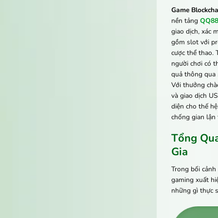
Game Blockch
nền tảng
QQ8
giao dịch, xác
gồm slot với pr
cược thể thao. 
người chơi có t
quả thông qua s
Với thưởng chà
và giao dịch U
diện cho thế hệ
chống gian lận t
Tổng Qua
Gia
Trong bối cảnh 
gaming xuất hiệ
những gì thực 