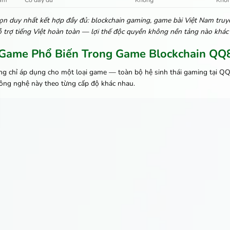
ọn duy nhất kết hợp đầy đủ: blockchain gaming, game bài Việt Nam truy
 trợ tiếng Việt hoàn toàn — lợi thế độc quyền không nền tảng nào khác
 Game Phổ Biến Trong Game Blockchain QQ
ng chỉ áp dụng cho một loại game — toàn bộ hệ sinh thái gaming tại Q
công nghệ này theo từng cấp độ khác nhau.