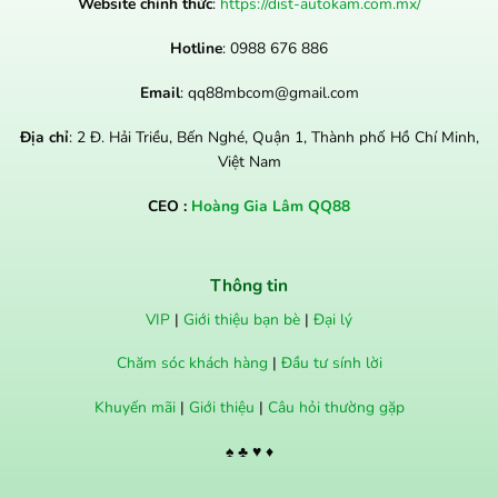
Website chính thức
:
https://dist-autokam.com.mx/
Cách Chơi Xổ Số QQ88 – Hướng Dẫn Chi Tiết Luật
➤
Hotline
:
0988 676 886
Chơi Và Mẹo Chọn Số Hiệu Quả Nhất 2026
Email
:
qq88mbcom@gmail.com
Mẹo Game Bài QQ88 – Chiến Lược Hay Nhất Cho
➤
Poker, Blackjack Và Tăng Cơ Hội Thắng 2026
Địa chỉ
: 2 Đ. Hải Triều, Bến Nghé, Quận 1, Thành phố Hồ Chí Minh,
Việt Nam
Thủ Thuật Thể Thao QQ88 – Mẹo Đặt Cược Thông
➤
Minh Và Chiến Lược Hiệu Quả Nhất 2026
CEO :
Hoàng Gia Lâm QQ88
Cách Bắn Cá QQ88 Hiệu Quả – 7 Mẹo Tăng Tỷ Lệ
➤
Trúng Gấp Đôi Và Chiến Lược Hay Nhất 2026
Thông tin
VIP
|
Giới thiệu bạn bè
|
Đại lý
Mẹo Nổ Hũ QQ88 – Bí Quyết Chọn Game Dễ Nổ Và
➤
Tăng Tỷ Lệ Trúng Hiệu Quả Nhất 2026
Chăm sóc khách hàng
|
Đầu tư sính lời
Thủ Thuật Casino QQ88 – Mẹo Chơi Cơ Bản Và Chiến
➤
Khuyến mãi
|
Giới thiệu
|
Câu hỏi thường gặp
Lược An Toàn Hiệu Quả Nhất 2026
♠️ ♣️ ♥️ ♦️