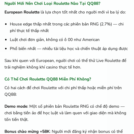
Người Mới Nên Chơi Loại Roulette Nào Tại QQ88?
European Roulette
là lựa chọn tốt nhất cho người mới vì ba lý do:
House edge thấp nhất trong các phiên bản RNG (2.7%) — chi
phí thực tế thấp nhất
Luật chơi đơn giản, không có ô 00 như American
Phổ biến nhất — nhiều tài liệu học và chiến thuật áp dụng được
Sau khi quen với European, người chơi có thể thử Live Roulette để
trải nghiệm không khí casino thực tế hơn.
Có Thể Chơi Roulette QQ88 Miễn Phí Không?
Có hai cách để chơi Roulette với chi phí thấp hoặc miễn phí trên
QQ88:
Demo mode
: Một số phiên bản Roulette RNG có chế độ demo —
chơi bằng tiền ảo để học luật và làm quen với giao diện mà không
tốn tiền thật.
Bonus chào mừng +58K
: Người mới đăng ký nhận bonus có thể