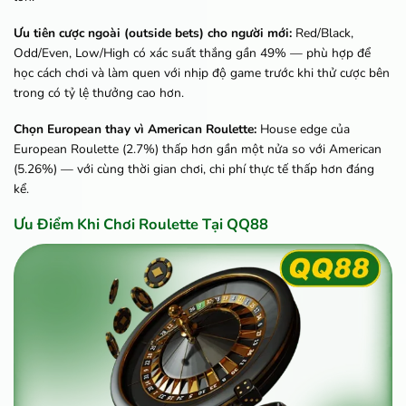
Ưu tiên cược ngoài (outside bets) cho người mới:
Red/Black,
Odd/Even, Low/High có xác suất thắng gần 49% — phù hợp để
học cách chơi và làm quen với nhịp độ game trước khi thử cược bên
trong có tỷ lệ thưởng cao hơn.
Chọn European thay vì American Roulette:
House edge của
European Roulette (2.7%) thấp hơn gần một nửa so với American
(5.26%) — với cùng thời gian chơi, chi phí thực tế thấp hơn đáng
kể.
Ưu Điểm Khi Chơi Roulette Tại QQ88