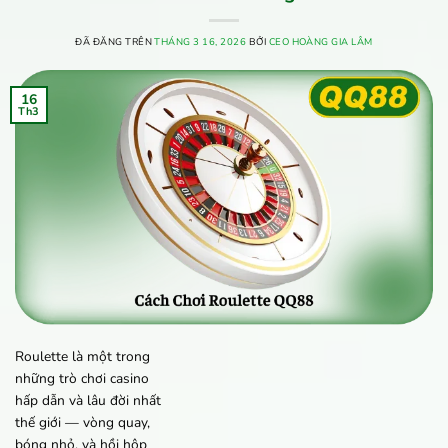
ĐÃ ĐĂNG TRÊN
THÁNG 3 16, 2026
BỞI
CEO HOÀNG GIA LÂM
16
Th3
Roulette là một trong
những trò chơi casino
hấp dẫn và lâu đời nhất
thế giới — vòng quay,
bóng nhỏ, và hồi hộp