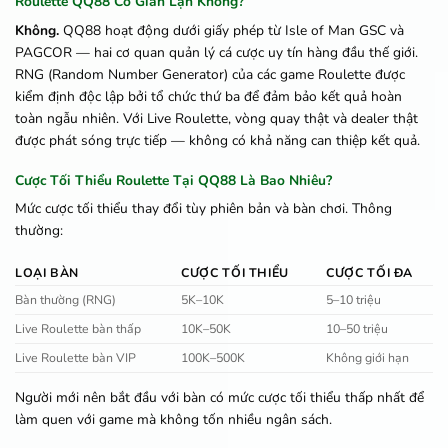
Roulette QQ88 Có Gian Lận Không?
Không.
QQ88 hoạt động dưới giấy phép từ Isle of Man GSC và
PAGCOR — hai cơ quan quản lý cá cược uy tín hàng đầu thế giới.
RNG (Random Number Generator) của các game Roulette được
kiểm định độc lập bởi tổ chức thứ ba để đảm bảo kết quả hoàn
toàn ngẫu nhiên. Với Live Roulette, vòng quay thật và dealer thật
được phát sóng trực tiếp — không có khả năng can thiệp kết quả.
Cược Tối Thiểu Roulette Tại QQ88 Là Bao Nhiêu?
Mức cược tối thiểu thay đổi tùy phiên bản và bàn chơi. Thông
thường:
LOẠI BÀN
CƯỢC TỐI THIỂU
CƯỢC TỐI ĐA
Bàn thường (RNG)
5K–10K
5–10 triệu
Live Roulette bàn thấp
10K–50K
10–50 triệu
Live Roulette bàn VIP
100K–500K
Không giới hạn
Người mới nên bắt đầu với bàn có mức cược tối thiểu thấp nhất để
làm quen với game mà không tốn nhiều ngân sách.