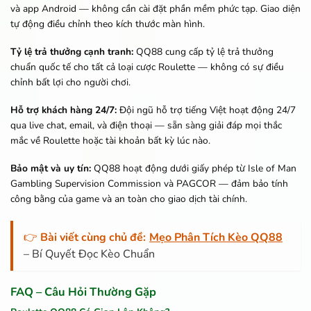
và app Android — không cần cài đặt phần mềm phức tạp. Giao diện
tự động điều chỉnh theo kích thước màn hình.
Tỷ lệ trả thưởng cạnh tranh:
QQ88 cung cấp tỷ lệ trả thưởng
chuẩn quốc tế cho tất cả loại cược Roulette — không có sự điều
chỉnh bất lợi cho người chơi.
Hỗ trợ khách hàng 24/7:
Đội ngũ hỗ trợ tiếng Việt hoạt động 24/7
qua live chat, email, và điện thoại — sẵn sàng giải đáp mọi thắc
mắc về Roulette hoặc tài khoản bất kỳ lúc nào.
Bảo mật và uy tín:
QQ88 hoạt động dưới giấy phép từ Isle of Man
Gambling Supervision Commission và PAGCOR — đảm bảo tính
công bằng của game và an toàn cho giao dịch tài chính.
👉
Bài viết cùng chủ đề:
Mẹo Phân Tích Kèo QQ88
– Bí Quyết Đọc Kèo Chuẩn
FAQ – Câu Hỏi Thường Gặp