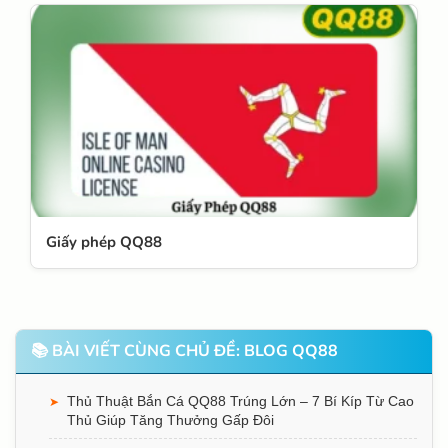
Giấy phép QQ88
📚 BÀI VIẾT CÙNG CHỦ ĐỀ: BLOG QQ88
Thủ Thuật Bắn Cá QQ88 Trúng Lớn – 7 Bí Kíp Từ Cao
➤
Thủ Giúp Tăng Thưởng Gấp Đôi