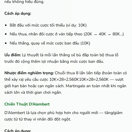
nếu không hiểu đúng.
Cách áp dụng:
Bắt đầu với mức cược tối thiểu (ví dụ: 10K)
Nếu thua, nhân đôi cược ở ván tiếp theo (20K → 40K → 80K…)
Nếu thắng, quay về mức cược ban đầu (10K)
Ưu điểm:
Lý thuyết là mỗi lần thắng sẽ bù đắp toàn bộ thua lỗ
trước đó cộng thêm lợi nhuận bằng mức cược ban đầu.
Nhược điểm nghiêm trọng:
Chuỗi thua 8 lần liên tiếp (hoàn toàn có
thể xảy ra) yêu cầu cược
10K×28=2,560K
10
K
×
2
8
=
2
,
560
K
— vượt
giới hạn bàn hoặc cạn ngân sách. Martingale an toàn nhất khi ngân
sách lớn và thời gian chơi ngắn.
Chiến Thuật D’Alembert
D’Alembert là lựa chọn phù hợp hơn cho người mới — tăng/giảm
cược từ từ thay vì nhân đôi đột ngột.
Cách áp dụng: