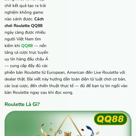
chờ kết quả tạo ra trải
nghiệm không game
nào sánh được.
Cách
chơi Roulette QQ88
ngày càng được nhiều
người Việt Nam tìm
kiếm khi
QQ88
— nền
tảng cá cược trực tuyến
uy tín hàng đầu châu Á
— cung cấp đầy đủ các
phiên bản Roulette từ European, American đến Live Roulette với
dealer thật. Bài viết này hướng dẫn toàn diện từ luật chơi cơ bản,
các loại cược, đến chiến thuật thực tế — đủ để bạn tự tin ngồi vào
bàn Roulette ngay sau khi đọc xong.
Roulette Là Gì?