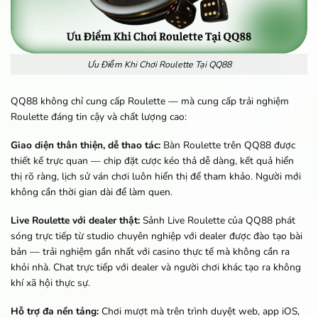
Ưu Điểm Khi Chơi Roulette Tại QQ88
QQ88 không chỉ cung cấp Roulette — mà cung cấp trải nghiệm
Roulette đáng tin cậy và chất lượng cao:
Giao diện thân thiện, dễ thao tác:
Bàn Roulette trên QQ88 được
thiết kế trực quan — chip đặt cược kéo thả dễ dàng, kết quả hiển
thị rõ ràng, lịch sử ván chơi luôn hiển thị để tham khảo. Người mới
không cần thời gian dài để làm quen.
Live Roulette với dealer thật:
Sảnh Live Roulette của QQ88 phát
sóng trực tiếp từ studio chuyên nghiệp với dealer được đào tạo bài
bản — trải nghiệm gần nhất với casino thực tế mà không cần ra
khỏi nhà. Chat trực tiếp với dealer và người chơi khác tạo ra không
khí xã hội thực sự.
Hỗ trợ đa nền tảng:
Chơi mượt mà trên trình duyệt web, app iOS,