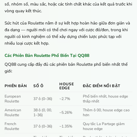
số, nhóm số, màu sắc, hoặc các tính chất khác của kết quả trước khi
vòng quay kết thúc.
Sức hút của Roulette nằm ở sự kết hợp hoàn hảo giữa đơn giản và
đa dạng — người mới có thể chơi ngay với cược đỏ/đen, trong khi
người có kinh nghiệm có thể xây dựng chiến lược phức tạp với
nhiều loại cược kết hợp.
Các Phiên Bản Roulette Phổ Biến Tại QQ88
QQ88 cung cấp đầy đủ các phiên bản Roulette phổ biến nhất thế
giới:
HOUSE
PHIÊN BẢN
SỐ Ô
ĐẶC ĐIỂM NỔI BẬT
EDGE
European
Phổ biến nhất, house edge
37 ô (0–36)
~2.7%
Roulette
thấp nhất
American
38 ô (0, 00,
Thêm ô 00, house edge cao
~5.26%
Roulette
1–36)
hơn
French
Quy tắc La Partage giảm
37 ô (0–36)
~1.35%
Roulette
house edge