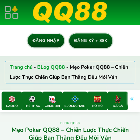
Chuyển
đến
nội
dung
ĐĂNG KÝ + 88K
ĐĂNG NHẬP
Trang chủ
-
BLog QQ88
-
Mẹo Poker QQ88 – Chiến
Lược Thực Chiến Giúp Bạn Thắng Đều Mỗi Ván
CASINO
THỂ THAO
GAME BÀI
BLOCKCHAIN
NỔ HŨ
ĐÁ GÀ
E-SP
BLOG QQ88
Mẹo Poker QQ88 – Chiến Lược Thực Chiến
Giúp Bạn Thắng Đều Mỗi Ván