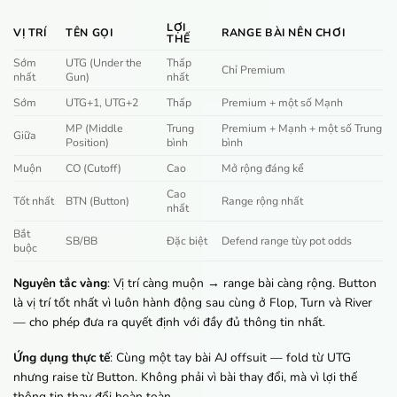
LỢI
VỊ TRÍ
TÊN GỌI
RANGE BÀI NÊN CHƠI
THẾ
Sớm
UTG (Under the
Thấp
Chỉ Premium
nhất
Gun)
nhất
Sớm
UTG+1, UTG+2
Thấp
Premium + một số Mạnh
MP (Middle
Trung
Premium + Mạnh + một số Trung
Giữa
Position)
bình
bình
Muộn
CO (Cutoff)
Cao
Mở rộng đáng kể
Cao
Tốt nhất
BTN (Button)
Range rộng nhất
nhất
Bắt
SB/BB
Đặc biệt
Defend range tùy pot odds
buộc
Nguyên tắc vàng
: Vị trí càng muộn → range bài càng rộng. Button
là vị trí tốt nhất vì luôn hành động sau cùng ở Flop, Turn và River
— cho phép đưa ra quyết định với đầy đủ thông tin nhất.
Ứng dụng thực tế
: Cùng một tay bài AJ offsuit — fold từ UTG
nhưng raise từ Button. Không phải vì bài thay đổi, mà vì lợi thế
thông tin thay đổi hoàn toàn.