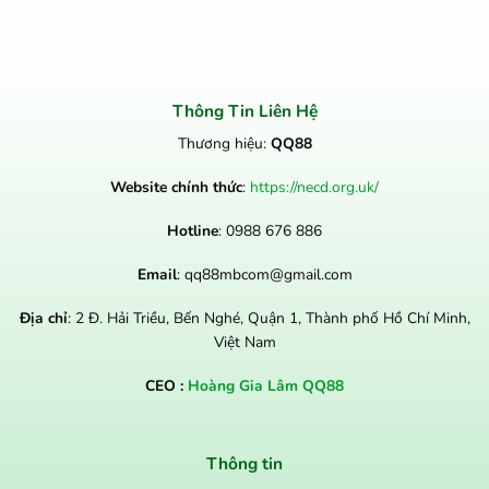
Thủ thuật game blockchain QQ88
➤
Mẹo Đọc Kèo E-Sports QQ88 – Hướng Dẫn Chi Tiết
➤
Cách Hiểu Odds Và Chiến Lược Hay Nhất 2026
Thông Tin Liên Hệ
Thương hiệu:
QQ88
Thủ Thuật Đá Gà QQ88 – Mẹo Cá Cược Thông Minh
➤
Và Chiến Lược Hiệu Quả Nhất 2026
Website chính thức
:
https://necd.org.uk/
Cách Chơi Xổ Số QQ88 – Hướng Dẫn Chi Tiết Luật
➤
Hotline
:
0988 676 886
Chơi Và Mẹo Chọn Số Hiệu Quả Nhất 2026
Email
:
qq88mbcom@gmail.com
Mẹo Game Bài QQ88 – Chiến Lược Hay Nhất Cho
➤
Poker, Blackjack Và Tăng Cơ Hội Thắng 2026
Địa chỉ
: 2 Đ. Hải Triều, Bến Nghé, Quận 1, Thành phố Hồ Chí Minh,
Việt Nam
Thủ Thuật Thể Thao QQ88 – Mẹo Đặt Cược Thông
➤
Minh Và Chiến Lược Hiệu Quả Nhất 2026
CEO :
Hoàng Gia Lâm QQ88
Cách Bắn Cá QQ88 Hiệu Quả – 7 Mẹo Tăng Tỷ Lệ
➤
Trúng Gấp Đôi Và Chiến Lược Hay Nhất 2026
Thông tin