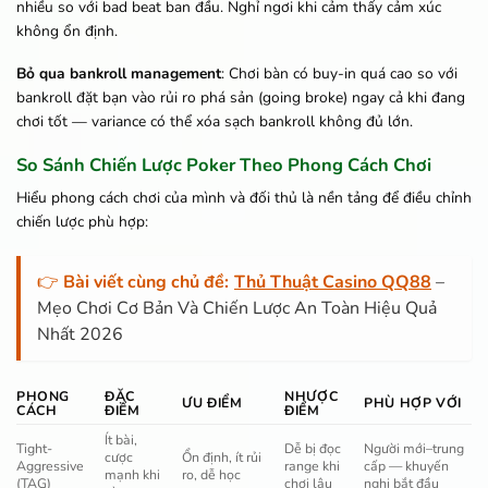
nhiều so với bad beat ban đầu. Nghỉ ngơi khi cảm thấy cảm xúc
không ổn định.
Bỏ qua bankroll management
: Chơi bàn có buy-in quá cao so với
bankroll đặt bạn vào rủi ro phá sản (going broke) ngay cả khi đang
chơi tốt — variance có thể xóa sạch bankroll không đủ lớn.
So Sánh Chiến Lược Poker Theo Phong Cách Chơi
Hiểu phong cách chơi của mình và đối thủ là nền tảng để điều chỉnh
chiến lược phù hợp:
👉
Bài viết cùng chủ đề:
Thủ Thuật Casino QQ88
–
Mẹo Chơi Cơ Bản Và Chiến Lược An Toàn Hiệu Quả
Nhất 2026
PHONG
ĐẶC
NHƯỢC
ƯU ĐIỂM
PHÙ HỢP VỚI
CÁCH
ĐIỂM
ĐIỂM
Ít bài,
Tight-
Dễ bị đọc
Người mới–trung
cược
Ổn định, ít rủi
Aggressive
range khi
cấp — khuyến
mạnh khi
ro, dễ học
(TAG)
chơi lâu
nghị bắt đầu