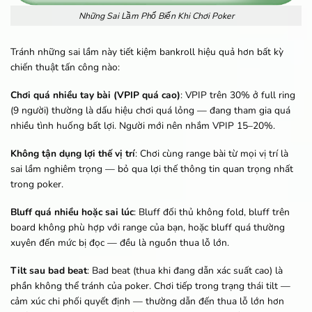
Những Sai Lầm Phổ Biến Khi Chơi Poker
Tránh những sai lầm này tiết kiệm bankroll hiệu quả hơn bất kỳ
chiến thuật tấn công nào:
Chơi quá nhiều tay bài (VPIP quá cao)
: VPIP trên 30% ở full ring
(9 người) thường là dấu hiệu chơi quá lỏng — đang tham gia quá
nhiều tình huống bất lợi. Người mới nên nhắm VPIP 15–20%.
Không tận dụng lợi thế vị trí
: Chơi cùng range bài từ mọi vị trí là
sai lầm nghiêm trọng — bỏ qua lợi thế thông tin quan trọng nhất
trong poker.
Bluff quá nhiều hoặc sai lúc
: Bluff đối thủ không fold, bluff trên
board không phù hợp với range của bạn, hoặc bluff quá thường
xuyên đến mức bị đọc — đều là nguồn thua lỗ lớn.
Tilt sau bad beat
: Bad beat (thua khi đang dẫn xác suất cao) là
phần không thể tránh của poker. Chơi tiếp trong trạng thái tilt —
cảm xúc chi phối quyết định — thường dẫn đến thua lỗ lớn hơn