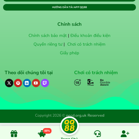
HƯỚNG DẪN TẢI APP QQ88
Chính sách
Chính sách bảo mật
|
Điều khoản điều kiện
Quyền riêng tư
|
Chơi có trách nhiệm
Giấy phép
Theo dõi chúng tôi tại
Chơi có trách nhiệm
Copyright 2026 ©
necd.org.uk Reserved
88%