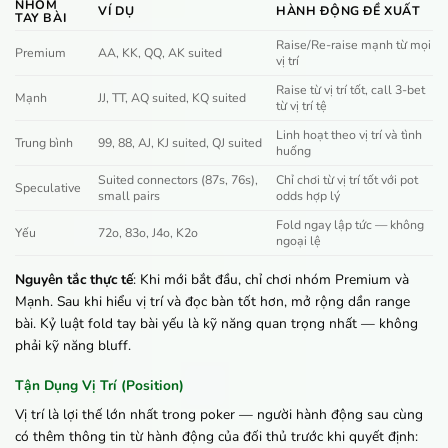
NHÓM
VÍ DỤ
HÀNH ĐỘNG ĐỀ XUẤT
TAY BÀI
Raise/Re-raise mạnh từ mọi
Premium
AA, KK, QQ, AK suited
vị trí
Raise từ vị trí tốt, call 3-bet
Mạnh
JJ, TT, AQ suited, KQ suited
từ vị trí tệ
Linh hoạt theo vị trí và tình
Trung bình
99, 88, AJ, KJ suited, QJ suited
huống
Suited connectors (87s, 76s),
Chỉ chơi từ vị trí tốt với pot
Speculative
small pairs
odds hợp lý
Fold ngay lập tức — không
Yếu
72o, 83o, J4o, K2o
ngoại lệ
Nguyên tắc thực tế
: Khi mới bắt đầu, chỉ chơi nhóm Premium và
Mạnh. Sau khi hiểu vị trí và đọc bàn tốt hơn, mở rộng dần range
bài. Kỷ luật fold tay bài yếu là kỹ năng quan trọng nhất — không
phải kỹ năng bluff.
Tận Dụng Vị Trí (Position)
Vị trí là lợi thế lớn nhất trong poker — người hành động sau cùng
có thêm thông tin từ hành động của đối thủ trước khi quyết định: