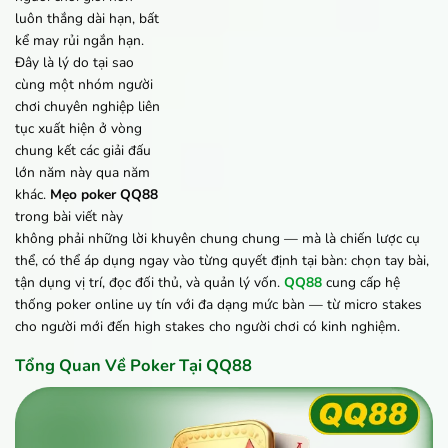
luôn thắng dài hạn, bất
kể may rủi ngắn hạn.
Đây là lý do tại sao
cùng một nhóm người
chơi chuyên nghiệp liên
tục xuất hiện ở vòng
chung kết các giải đấu
lớn năm này qua năm
khác.
Mẹo poker QQ88
trong bài viết này
không phải những lời khuyên chung chung — mà là chiến lược cụ
thể, có thể áp dụng ngay vào từng quyết định tại bàn: chọn tay bài,
tận dụng vị trí, đọc đối thủ, và quản lý vốn.
QQ88
cung cấp hệ
thống poker online uy tín với đa dạng mức bàn — từ micro stakes
cho người mới đến high stakes cho người chơi có kinh nghiệm.
Tổng Quan Về Poker Tại QQ88