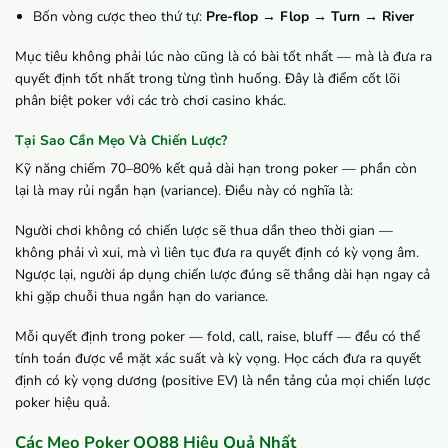
Bốn vòng cược theo thứ tự:
Pre-flop → Flop → Turn → River
Mục tiêu không phải lúc nào cũng là có bài tốt nhất — mà là đưa ra
quyết định tốt nhất trong từng tình huống. Đây là điểm cốt lõi
phân biệt poker với các trò chơi casino khác.
Tại Sao Cần Mẹo Và Chiến Lược?
Kỹ năng chiếm 70–80% kết quả dài hạn trong poker — phần còn
lại là may rủi ngắn hạn (variance). Điều này có nghĩa là:
Người chơi không có chiến lược sẽ thua dần theo thời gian —
không phải vì xui, mà vì liên tục đưa ra quyết định có kỳ vọng âm.
Ngược lại, người áp dụng chiến lược đúng sẽ thắng dài hạn ngay cả
khi gặp chuỗi thua ngắn hạn do variance.
Mỗi quyết định trong poker — fold, call, raise, bluff — đều có thể
tính toán được về mặt xác suất và kỳ vọng. Học cách đưa ra quyết
định có kỳ vọng dương (positive EV) là nền tảng của mọi chiến lược
poker hiệu quả.
Các Mẹo Poker QQ88 Hiệu Quả Nhất