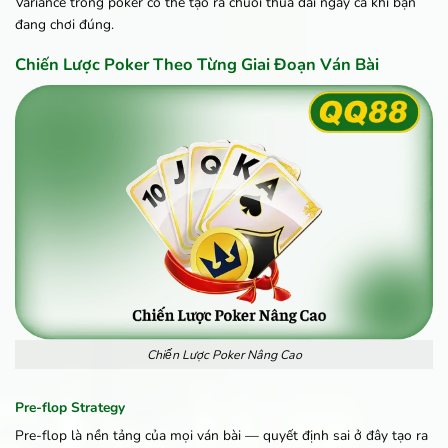
Variance trong poker có thể tạo ra chuỗi thua dài ngay cả khi bạn
đang chơi đúng.
Chiến Lược Poker Theo Từng Giai Đoạn Ván Bài
Chiến Lược Poker Nâng Cao
Pre-flop Strategy
Pre-flop là nền tảng của mọi ván bài — quyết định sai ở đây tạo ra