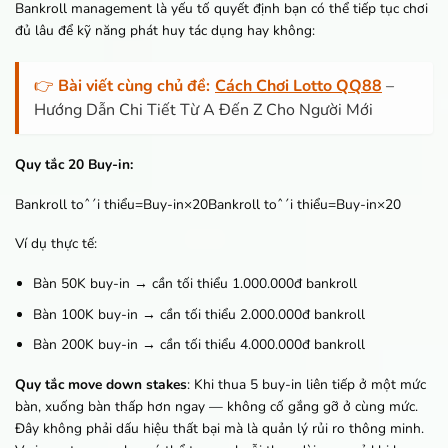
Bankroll management là yếu tố quyết định bạn có thể tiếp tục chơi
đủ lâu để kỹ năng phát huy tác dụng hay không:
👉
Bài viết cùng chủ đề:
Cách Chơi Lotto QQ88
–
Hướng Dẫn Chi Tiết Từ A Đến Z Cho Người Mới
Quy tắc 20 Buy-in:
Bankroll toˆˊi thiểu=Buy-in×20
Bankroll t
o
ˆ
ˊ
i thiểu
=
Buy-in
×
20
Ví dụ thực tế:
Bàn 50K buy-in → cần tối thiểu 1.000.000đ bankroll
Bàn 100K buy-in → cần tối thiểu 2.000.000đ bankroll
Bàn 200K buy-in → cần tối thiểu 4.000.000đ bankroll
Quy tắc move down stakes
: Khi thua 5 buy-in liên tiếp ở một mức
bàn, xuống bàn thấp hơn ngay — không cố gắng gỡ ở cùng mức.
Đây không phải dấu hiệu thất bại mà là quản lý rủi ro thông minh.