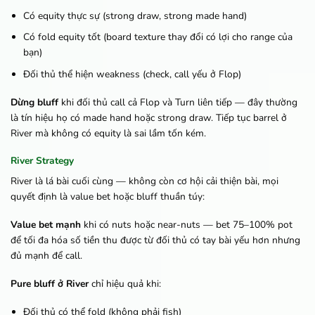
Có equity thực sự (strong draw, strong made hand)
Có fold equity tốt (board texture thay đổi có lợi cho range của
bạn)
Đối thủ thể hiện weakness (check, call yếu ở Flop)
Dừng bluff
khi đối thủ call cả Flop và Turn liên tiếp — đây thường
là tín hiệu họ có made hand hoặc strong draw. Tiếp tục barrel ở
River mà không có equity là sai lầm tốn kém.
River Strategy
River là lá bài cuối cùng — không còn cơ hội cải thiện bài, mọi
quyết định là value bet hoặc bluff thuần túy:
Value bet mạnh
khi có nuts hoặc near-nuts — bet 75–100% pot
để tối đa hóa số tiền thu được từ đối thủ có tay bài yếu hơn nhưng
đủ mạnh để call.
Pure bluff ở River
chỉ hiệu quả khi:
Đối thủ có thể fold (không phải fish)