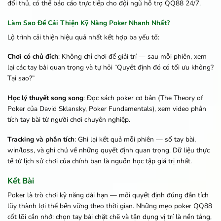
đối thủ, có thể báo cáo trực tiếp cho đội ngũ hỗ trợ QQ88 24/7.
Làm Sao Để Cải Thiện Kỹ Năng Poker Nhanh Nhất?
Lộ trình cải thiện hiệu quả nhất kết hợp ba yếu tố:
Chơi có chủ đích
: Không chỉ chơi để giải trí — sau mỗi phiên, xem
lại các tay bài quan trọng và tự hỏi “Quyết định đó có tối ưu không?
Tại sao?”
Học lý thuyết song song
: Đọc sách poker cơ bản (The Theory of
Poker của David Sklansky, Poker Fundamentals), xem video phân
tích tay bài từ người chơi chuyên nghiệp.
Tracking và phân tích
: Ghi lại kết quả mỗi phiên — số tay bài,
win/loss, và ghi chú về những quyết định quan trọng. Dữ liệu thực
tế từ lịch sử chơi của chính bạn là nguồn học tập giá trị nhất.
Kết Bài
Poker là trò chơi kỹ năng dài hạn — mỗi quyết định đúng đắn tích
lũy thành lợi thế bền vững theo thời gian. Những mẹo poker QQ88
cốt lõi cần nhớ: chọn tay bài chặt chẽ và tận dụng vị trí là nền tảng,