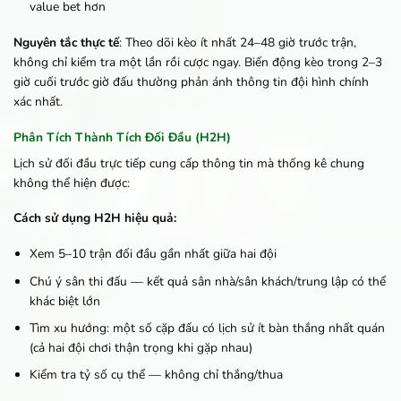
value bet hơn
Nguyên tắc thực tế
: Theo dõi kèo ít nhất 24–48 giờ trước trận,
không chỉ kiểm tra một lần rồi cược ngay. Biến động kèo trong 2–3
giờ cuối trước giờ đấu thường phản ánh thông tin đội hình chính
xác nhất.
Phân Tích Thành Tích Đối Đầu (H2H)
Lịch sử đối đầu trực tiếp cung cấp thông tin mà thống kê chung
không thể hiện được:
Cách sử dụng H2H hiệu quả:
Xem 5–10 trận đối đầu gần nhất giữa hai đội
Chú ý sân thi đấu — kết quả sân nhà/sân khách/trung lập có thể
khác biệt lớn
Tìm xu hướng: một số cặp đấu có lịch sử ít bàn thắng nhất quán
(cả hai đội chơi thận trọng khi gặp nhau)
Kiểm tra tỷ số cụ thể — không chỉ thắng/thua