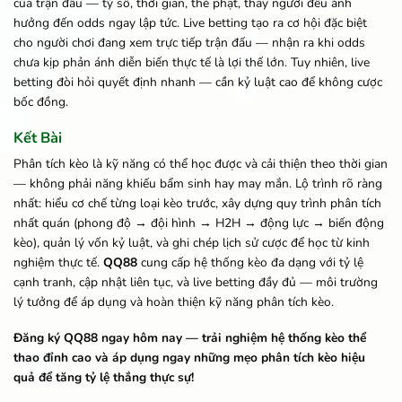
của trận đấu — tỷ số, thời gian, thẻ phạt, thay người đều ảnh
hưởng đến odds ngay lập tức. Live betting tạo ra cơ hội đặc biệt
cho người chơi đang xem trực tiếp trận đấu — nhận ra khi odds
chưa kịp phản ánh diễn biến thực tế là lợi thế lớn. Tuy nhiên, live
betting đòi hỏi quyết định nhanh — cần kỷ luật cao để không cược
bốc đồng.
Kết Bài
Phân tích kèo là kỹ năng có thể học được và cải thiện theo thời gian
— không phải năng khiếu bẩm sinh hay may mắn. Lộ trình rõ ràng
nhất: hiểu cơ chế từng loại kèo trước, xây dựng quy trình phân tích
nhất quán (phong độ → đội hình → H2H → động lực → biến động
kèo), quản lý vốn kỷ luật, và ghi chép lịch sử cược để học từ kinh
nghiệm thực tế.
QQ88
cung cấp hệ thống kèo đa dạng với tỷ lệ
cạnh tranh, cập nhật liên tục, và live betting đầy đủ — môi trường
lý tưởng để áp dụng và hoàn thiện kỹ năng phân tích kèo.
Đăng ký QQ88 ngay hôm nay — trải nghiệm hệ thống kèo thể
thao đỉnh cao và áp dụng ngay những mẹo phân tích kèo hiệu
quả để tăng tỷ lệ thắng thực sự!