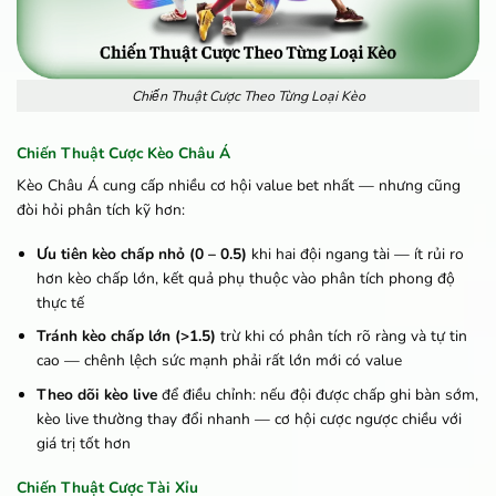
Chiến Thuật Cược Theo Từng Loại Kèo
Chiến Thuật Cược Kèo Châu Á
Kèo Châu Á cung cấp nhiều cơ hội value bet nhất — nhưng cũng
đòi hỏi phân tích kỹ hơn:
Ưu tiên kèo chấp nhỏ (0 – 0.5)
khi hai đội ngang tài — ít rủi ro
hơn kèo chấp lớn, kết quả phụ thuộc vào phân tích phong độ
thực tế
Tránh kèo chấp lớn (>1.5)
trừ khi có phân tích rõ ràng và tự tin
cao — chênh lệch sức mạnh phải rất lớn mới có value
Theo dõi kèo live
để điều chỉnh: nếu đội được chấp ghi bàn sớm,
kèo live thường thay đổi nhanh — cơ hội cược ngược chiều với
giá trị tốt hơn
Chiến Thuật Cược Tài Xỉu