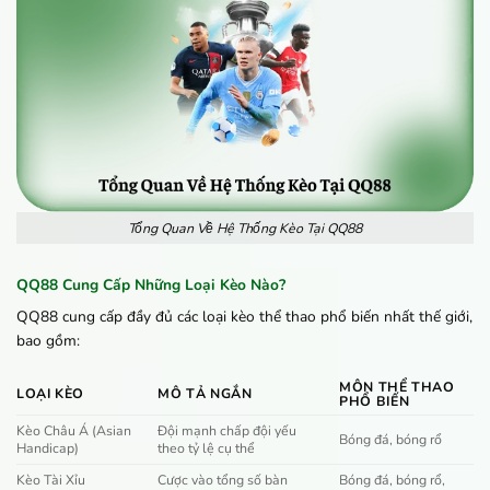
Tổng Quan Về Hệ Thống Kèo Tại QQ88
QQ88 Cung Cấp Những Loại Kèo Nào?
QQ88 cung cấp đầy đủ các loại kèo thể thao phổ biến nhất thế giới,
bao gồm:
MÔN THỂ THAO
LOẠI KÈO
MÔ TẢ NGẮN
PHỔ BIẾN
Kèo Châu Á (Asian
Đội mạnh chấp đội yếu
Bóng đá, bóng rổ
Handicap)
theo tỷ lệ cụ thể
Kèo Tài Xỉu
Cược vào tổng số bàn
Bóng đá, bóng rổ,