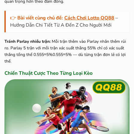
quan trọng hơn theo đám đông.
👉
Bài viết cùng chủ đề:
Cách Chơi Lotto QQ88
–
Hướng Dẫn Chi Tiết Từ A Đến Z Cho Người Mới
Tránh Parlay nhiều trận:
Mỗi trận thêm vào Parlay nhân thêm rủi
ro. Parlay 5 trận với mỗi trận xác suất thắng 55% chỉ có xác suất
thắng tổng thể
0.555≈5%
0.5
5
5
≈
5%
— dù từng trận đơn lẻ có lợi
thế.
Chiến Thuật Cược Theo Từng Loại Kèo