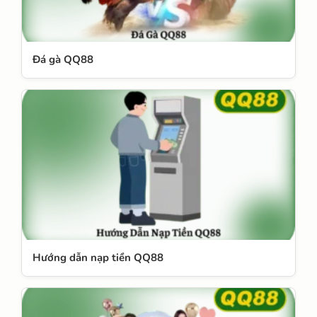
Đá gà QQ88
Hướng dẫn nạp tiền QQ88