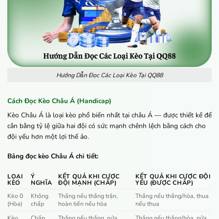
Hướng Dẫn Đọc Các Loại Kèo Tại QQ88
Cách Đọc Kèo Châu Á (Handicap)
Kèo Châu Á là loại kèo phổ biến nhất tại châu Á — được thiết kế để
cân bằng tỷ lệ giữa hai đội có sức mạnh chênh lệch bằng cách cho
đội yếu hơn một lợi thế ảo.
Bảng đọc kèo Châu Á chi tiết:
LOẠI
Ý
KẾT QUẢ KHI CƯỢC
KẾT QUẢ KHI CƯỢC ĐỘI
KÈO
NGHĨA
ĐỘI MẠNH (CHẤP)
YẾU (ĐƯỢC CHẤP)
Kèo 0
Không
Thắng nếu thắng trận,
Thắng nếu thắng/hòa, thua
(Hòa)
chấp
hoàn tiền nếu hòa
nếu thua
Kèo
Chấp
Thắng nếu thắng, nửa
Thắng nếu thắng/hòa, nửa