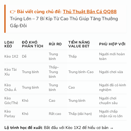
👉
Bài viết cùng chủ đề:
Thủ Thuật Bắn Cá QQ88
Trúng Lớn – 7 Bí Kíp Từ Cao Thủ Giúp Tăng Thưởng
Gấp Đôi
LOẠI
ĐỘ KHÓ
TIỀM NĂNG
RỦI RO
PHÙ HỢP VỚI
KÈO
PHÂN TÍCH
VALUE BET
Trung
Người mới hoàn
Kèo 1X2
Dễ
Thấp
bình
toàn
Thấp–
Kèo Tài
Trung bình
Trung
Trung bình–Cao
Người chơi vừa
Xỉu
bình
Kèo
Trung
Người đã có kinh
Trung bình
Cao
Châu Á
bình
nghiệm
Kèo
Người chơi
Khó
Cao
Trung bình
Góc/Thẻ
chuyên sâu
Kèo
Người chấp
Khó
Rất cao
Thấp (dài hạn)
Parlay
nhận rủi ro lớn
Lộ trình học đề xuất
: Bắt đầu với Kèo 1X2 để hiểu cơ bản →