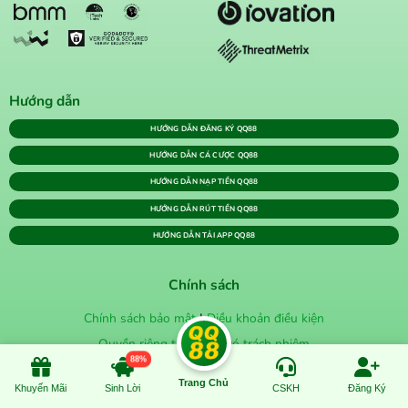
Hướng dẫn
HƯỚNG DẪN ĐĂNG KÝ QQ88
HƯỚNG DẪN CÁ CƯỢC QQ88
HƯỚNG DẪN NẠP TIỀN QQ88
HƯỚNG DẪN RÚT TIỀN QQ88
HƯỚNG DẪN TẢI APP QQ88
Chính sách
Chính sách bảo mật
|
Điều khoản điều kiện
Quyền riêng tư
|
Chơi có trách nhiệm
88%
Giấy phép
Trang Chủ
Khuyến Mãi
Sinh Lời
CSKH
Đăng Ký