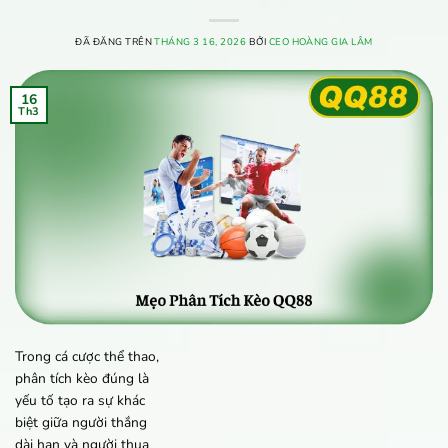
ĐÃ ĐĂNG TRÊN
THÁNG 3 16, 2026
BỞI
CEO HOÀNG GIA LÂM
16
Th3
Trong cá cược thể thao,
phân tích kèo đúng là
yếu tố tạo ra sự khác
biệt giữa người thắng
dài hạn và người thua