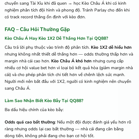
chuyển sang Tài Xỉu khi đã quen → học Kèo Châu Á khi có kinh
nghiệm phân tích đội hình và phong độ. Tránh Parlay cho đến khi
có track record thắng ổn định với kèo đơn.
FAQ – Câu Hỏi Thường Gặp
Kèo Châu Á Hay Kèo 1X2 Dễ Thắng Hơn Tại QQ88?
Câu trả lời phụ thuộc vào trình độ phân tích.
Kèo 1X2 dễ hiểu hơn
nhưng không nhất thiết dễ thắng hơn — odds thường thấp hơn và
margin nhà cái cao hơn.
Kèo Châu Á khó hơn
nhưng cung cấp
nhiều cơ hội value bet hơn vì loại bỏ kết quả hòa (giảm margin nhà
cái) và cho phép phân tích chi tiết hơn về chênh lệch sức mạnh.
Người mới nên bắt đầu với 1X2, người có kinh nghiệm nên chuyển
sang Châu Á.
Làm Sao Nhận Biết Kèo Bẫy Tại QQ88?
Ba dấu hiệu chính của kèo bẫy:
Odds quá cao bất thường
: Nếu một đội được đánh giá yếu hơn rõ
ràng nhưng odds lại cao bất thường — nhà cái đang cân bằng
dòng tiền, không phải đang cho bạn cơ hội tốt.